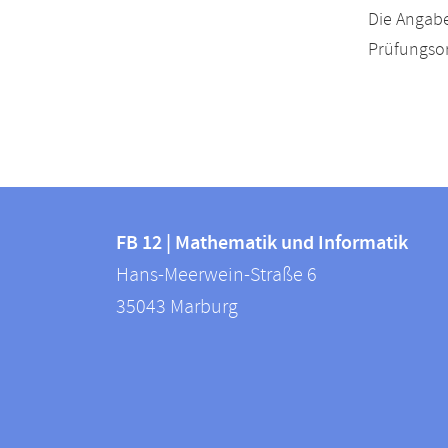
Die Angabe
Prüfungsor
Kontakt
Kontaktinformationen
und
FB 12 | Mathematik und Informatik
FB
Hans-Meerwein-Straße 6
Informationen
12
35043
Marburg
zur
|
Mathematik
Website
und
Informatik