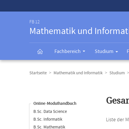
Service-
Navigation
FB 12
Mathematik und Informat
Fachbereich
Studium
Breadcrumb-
Navigation
Startseite
Mathematik und Informatik
Studium
Content-
Navigation
Hauptinhal
Gesam
Online-Modulhandbuch
B.Sc. Data Science
Liste der 
B.Sc. Informatik
B.Sc. Mathematik