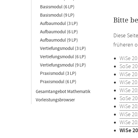
Basismodul (6 LP)
Basismodul (9 LP)
Bitte b
Aufbaumodul (3 LP)
Aufbaumodul (6 LP)
Diese Seit
Aufbaumodul (9 LP)
früheren o
Vertiefungsmodul (3 LP)
Vertiefungsmodul (6 LP)
WiSe 20
Vertiefungsmodul (9 LP)
SoSe 20
Praxismodul (3 LP)
WiSe 20
Praxismodul (6 LP)
WiSe 20
WiSe 20
Gesamtangebot Mathematik
SoSe 20
Vorleistungsbrowser
WiSe 20
WiSe 20
WiSe 20
WiSe 20