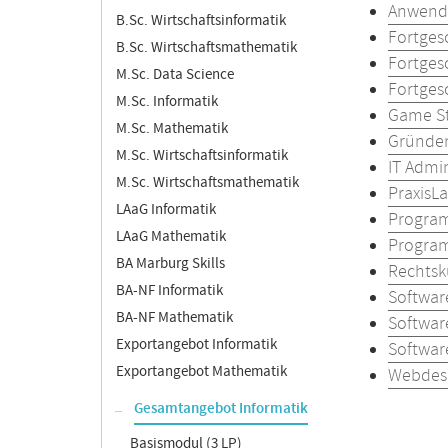
Anwendu
B.Sc. Wirtschaftsinformatik
Fortges
B.Sc. Wirtschaftsmathematik
Fortges
M.Sc. Data Science
Fortges
M.Sc. Informatik
Game St
M.Sc. Mathematik
Gründen
M.Sc. Wirtschaftsinformatik
IT Admin
M.Sc. Wirtschaftsmathematik
PraxisLa
LAaG Informatik
Program
LAaG Mathematik
Program
BA Marburg Skills
Rechtsku
BA-NF Informatik
Softwar
BA-NF Mathematik
Softwar
Exportangebot Informatik
Softwar
Exportangebot Mathematik
Webdesi
Gesamtangebot Informatik
Basismodul (3 LP)