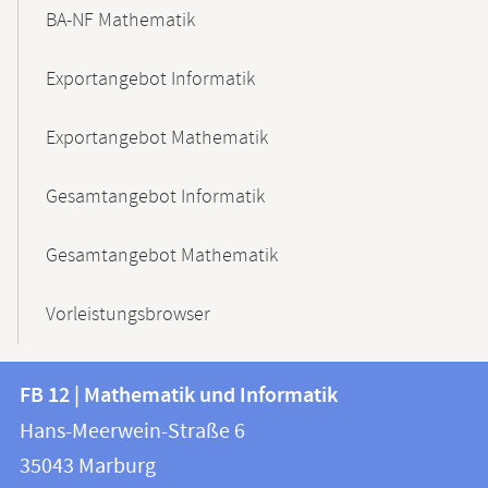
BA-NF Mathematik
Exportangebot Informatik
Exportangebot Mathematik
Gesamtangebot Informatik
Gesamtangebot Mathematik
Vorleistungsbrowser
Kontakt
Kontaktinformationen
FB 12 | Mathematik und Informatik
FB
und
Hans-Meerwein-Straße 6
12
Informationen
35043
Marburg
|