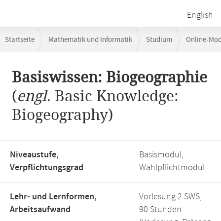
English
Breadcrumb-
Startseite
Mathematik und Informatik
Studium
Online-Mo
Navigation
Hauptinhalt
Basiswissen: Biogeographie
(
engl.
Basic Knowledge:
Biogeography)
Niveaustufe,
Basismodul,
Verpflichtungsgrad
Wahlpflichtmodul
Lehr- und Lernformen,
Vorlesung 2 SWS,
Arbeitsaufwand
90 Stunden