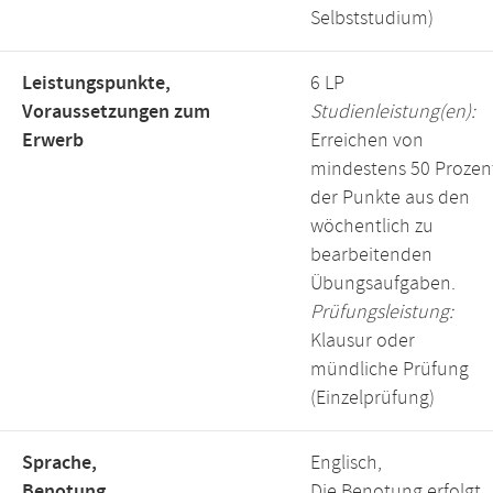
Selbststudium)
Leistungspunkte,
6 LP
Voraussetzungen zum
Studienleistung(en):
Erwerb
Erreichen von
mindestens 50 Prozen
der Punkte aus den
wöchentlich zu
bearbeitenden
Übungsaufgaben.
Prüfungsleistung:
Klausur oder
mündliche Prüfung
(Einzelprüfung)
Sprache,
Englisch,
Benotung
Die Benotung erfolgt