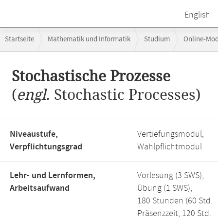
English
Breadcrumb-
Startseite
Mathematik und Informatik
Studium
Online-Mo
Navigation
Hauptinhalt
Stochastische Prozesse
(
engl.
Stochastic Processes)
Niveaustufe,
Vertiefungsmodul,
Verpflichtungsgrad
Wahlpflichtmodul
Lehr- und Lernformen,
Vorlesung (3 SWS),
Arbeitsaufwand
Übung (1 SWS),
180 Stunden (60 Std.
Präsenzzeit, 120 Std.