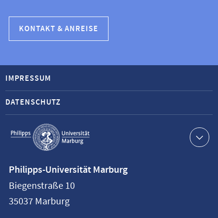
KONTAKT & ANREISE
IMPRESSUM
DATENSCHUTZ
Service-
Navigation
Kontaktinformationen
Philipps-Universität Marburg
Philipps-
Biegenstraße 10
Universität
35037
Marburg
Marburg