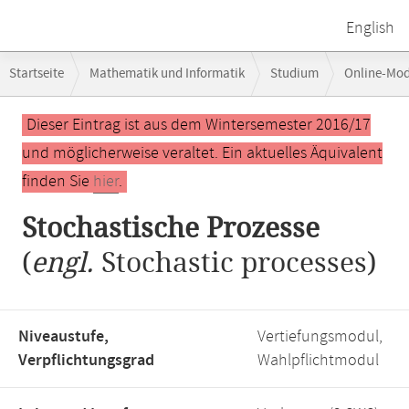
English
Breadcrumb-
Startseite
Mathematik und Informatik
Studium
Online-Mo
Navigation
Hauptinhalt
Dieser Eintrag ist aus dem Wintersemester 2016/17
und möglicherweise veraltet. Ein aktuelles Äquivalent
finden Sie
hier
.
Stochastische Prozesse
(
engl.
Stochastic processes)
Niveaustufe,
Vertiefungsmodul,
Verpflichtungsgrad
Wahlpflichtmodul