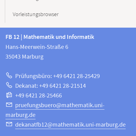
Vorleistungsbrowser
Kontakt
Kontaktinformationen
FB 12 | Mathematik und Informatik
FB
und
Hans-Meerwein-Straße 6
12
Informationen
35043
Marburg
|
zur
Mathematik
Prüfungsbüro: +49 6421 28-25429
und
Website
Dekanat: +49 6421 28-21514
Informatik
+49 6421 28-25466
pruefungsbuero@mathematik.uni-
marburg.de
dekanatfb12@mathematik.uni-marburg.de