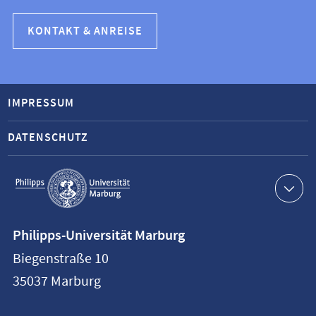
KONTAKT & ANREISE
IMPRESSUM
DATENSCHUTZ
Service-
Navigation
Kontaktinformationen
Philipps-Universität Marburg
Philipps-
Biegenstraße 10
Universität
35037
Marburg
Marburg