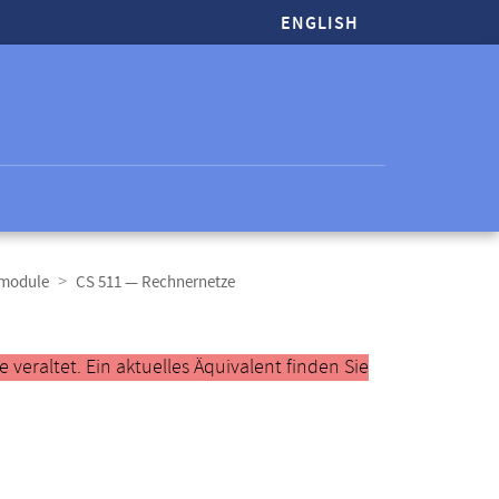
ENGLISH
tmodule
CS 511 — Rechnernetze
veraltet. Ein aktuelles Äquivalent finden Sie