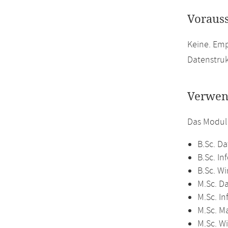
Voraus
Keine. Em
Datenstru
Verwen
Das Modul
B.Sc. Da
B.Sc. In
B.Sc. Wi
M.Sc. D
M.Sc. In
M.Sc. M
M.Sc. Wi