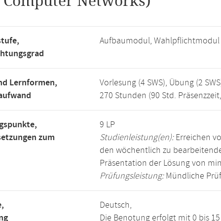
.
Computer Networks)
tufe,
Aufbaumodul, Wahlpflichtmodul
chtungsgrad
nd Lernformen,
Vorlesung (4 SWS), Übung (2 SWS
saufwand
270 Stunden (90 Std. Präsenzzeit
gspunkte,
9 LP
setzungen zum
Studienleistung(en):
Erreichen vo
den wöchentlich zu bearbeiten
Präsentation der Lösung von mi
Prüfungsleistung:
Mündliche Prüf
,
Deutsch,
ng
Die Benotung erfolgt mit 0 bis 