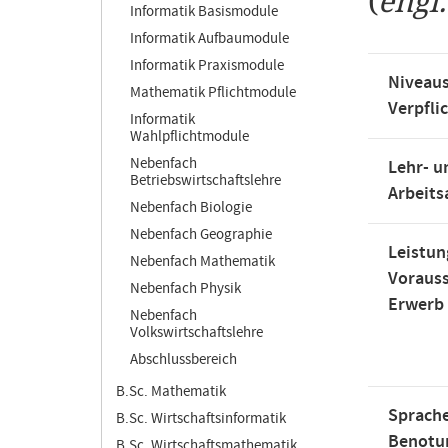
(
engl
Informatik Basismodule
Informatik Aufbaumodule
Informatik Praxismodule
Niveaus
Mathematik Pflichtmodule
Verpfli
Informatik
Wahlpflichtmodule
Nebenfach
Lehr- u
Betriebswirtschaftslehre
Arbeit
Nebenfach Biologie
Nebenfach Geographie
Leistun
Nebenfach Mathematik
Voraus
Nebenfach Physik
Erwerb
Nebenfach
Volkswirtschaftslehre
Abschlussbereich
B.Sc. Mathematik
Sprache
B.Sc. Wirtschaftsinformatik
Benotu
B.Sc. Wirtschaftsmathematik