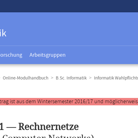
ik
Forschung
Arbeitsgruppen
Online-Modulhandbuch
B.Sc. Informatik
Informatik Wahlpflich
t
trag ist aus dem Wintersemester 2016/17 und möglicherweise 
1 — Rechnernetze