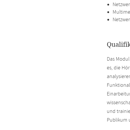
Netzwer
Multime
Netzwe
Qualifi
Das Modul 
es, die Hö
analysiere
Funktional
Einarbeitu
wissenscha
und traini
Publikum u