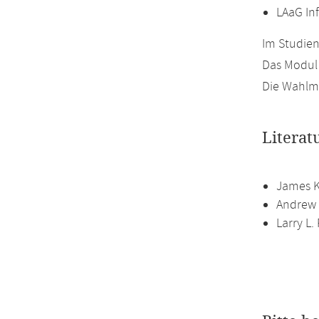
LAaG In
Im Studien
Das Modul 
Die Wahlmö
Literat
James K
Andrew 
Larry L