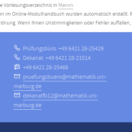
le Vorlesungsverzeichnis in
Marvin
.
n im Online-Modulhandbuch wurden automatisch erstellt. R
dnung. Wenn Ihnen Unstimmigkeiten oder Fehler auffallen, s
Prüfungsbüro: +49 6421 28-25429
Dekanat: +49 6421 28-21514
+49 6421 28-25466
pruefungsbuero@mathematik.uni-
marburg.de
dekanatfb12@mathematik.uni-
marburg.de