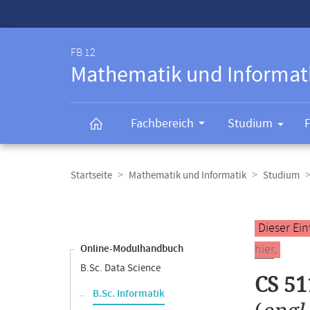
Service-
Navigation
FB 12
Mathematik und Informat
Fachbereich
Studium
Breadcrumb-
Navigation
Startseite
Mathematik und Informatik
Studium
Content-
Navigation
Hauptinhal
Dieser Ein
hier
.
Online-Modulhandbuch
B.Sc. Data Science
CS 51
B.Sc. Informatik