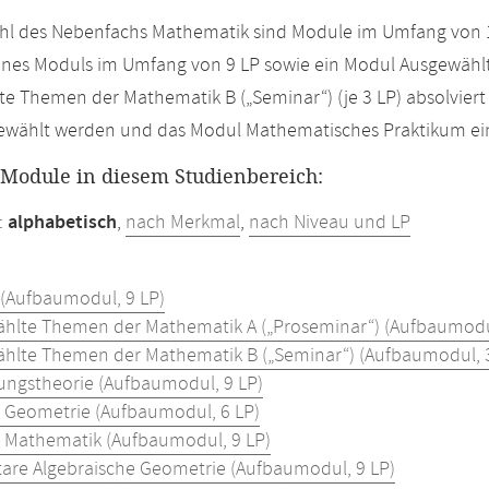
hl des Nebenfachs Mathematik sind Module im Umfang von 1
ines Moduls im Umfang von 9 LP sowie ein Modul Ausgewähl
e Themen der Mathematik B („Seminar“) (je 3 LP) absolvier
gewählt werden und das Modul Mathematisches Praktikum ei
r Module in diesem Studienbereich:
:
alphabetisch
,
nach Merkmal
,
nach Niveau und LP
 (Aufbaumodul, 9 LP)
hlte Themen der Mathematik A („Proseminar“) (Aufbaumodul
hlte Themen der Mathematik B („Seminar“) (Aufbaumodul, 3
lungstheorie (Aufbaumodul, 9 LP)
e Geometrie (Aufbaumodul, 6 LP)
e Mathematik (Aufbaumodul, 9 LP)
are Algebraische Geometrie (Aufbaumodul, 9 LP)