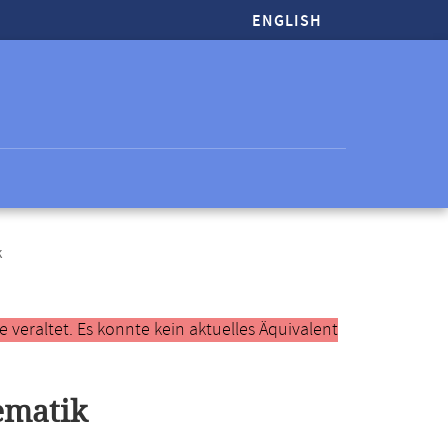
ENGLISH
k
veraltet. Es konnte kein aktuelles Äquivalent
ematik