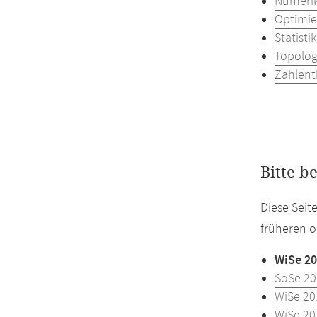
Numerik
Optimie
Statisti
Topolog
Zahlent
Bitte b
Diese Seit
früheren o
WiSe 20
SoSe 20
WiSe 20
WiSe 20