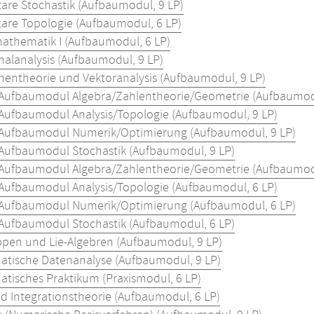
are Stochastik (Aufbaumodul, 9 LP)
are Topologie (Aufbaumodul, 6 LP)
athematik I (Aufbaumodul, 6 LP)
nalanalysis (Aufbaumodul, 9 LP)
nentheorie und Vektoranalysis (Aufbaumodul, 9 LP)
Aufbaumodul Algebra/Zahlentheorie/Geometrie (Aufbaumodu
Aufbaumodul Analysis/Topologie (Aufbaumodul, 9 LP)
Aufbaumodul Numerik/Optimierung (Aufbaumodul, 9 LP)
Aufbaumodul Stochastik (Aufbaumodul, 9 LP)
 Aufbaumodul Algebra/Zahlentheorie/Geometrie (Aufbaumodu
 Aufbaumodul Analysis/Topologie (Aufbaumodul, 6 LP)
 Aufbaumodul Numerik/Optimierung (Aufbaumodul, 6 LP)
 Aufbaumodul Stochastik (Aufbaumodul, 6 LP)
ppen und Lie-Algebren (Aufbaumodul, 9 LP)
tische Datenanalyse (Aufbaumodul, 9 LP)
tisches Praktikum (Praxismodul, 6 LP)
d Integrationstheorie (Aufbaumodul, 6 LP)