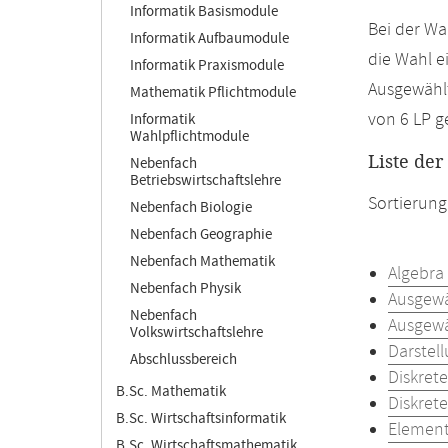
Informatik Basismodule
Bei der Wa
Informatik Aufbaumodule
die Wahl e
Informatik Praxismodule
Ausgewählt
Mathematik Pflichtmodule
von 6 LP 
Informatik
Wahlpflichtmodule
Liste de
Nebenfach
Betriebswirtschaftslehre
Sortierung
Nebenfach Biologie
Nebenfach Geographie
Nebenfach Mathematik
Algebra
Nebenfach Physik
Ausgewä
Nebenfach
Ausgewä
Volkswirtschaftslehre
Darstel
Abschlussbereich
Diskret
B.Sc. Mathematik
Diskret
B.Sc. Wirtschaftsinformatik
Element
B.Sc. Wirtschaftsmathematik