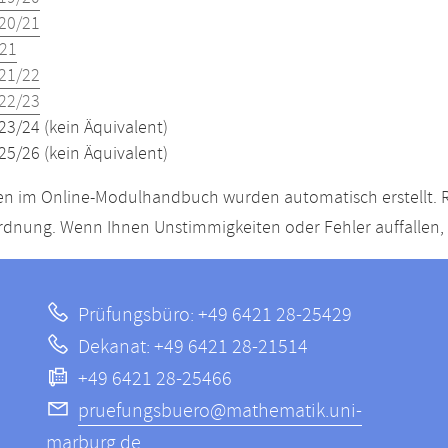
20/21
21
21/22
22/23
23/24 (kein Äquivalent)
25/26 (kein Äquivalent)
n im Online-Modulhandbuch wurden automatisch erstellt. R
dnung. Wenn Ihnen Unstimmigkeiten oder Fehler auffallen, s
Prüfungsbüro: +49 6421 28-25429
Dekanat: +49 6421 28-21514
+49 6421 28-25466
pruefungsbuero@mathematik.uni-
marburg.de