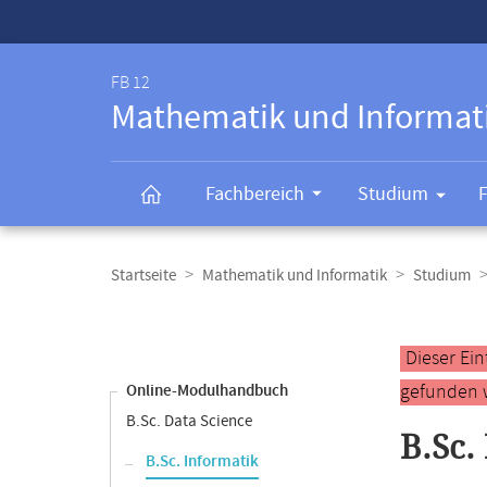
Service-
Navigation
FB 12
Mathematik und Informat
Fachbereich
Studium
Breadcrumb-
Navigation
Startseite
Mathematik und Informatik
Studium
Content-
Navigation
Hauptinhal
Dieser Ei
gefunden 
Online-Modulhandbuch
B.Sc. Data Science
B.Sc.
B.Sc. Informatik