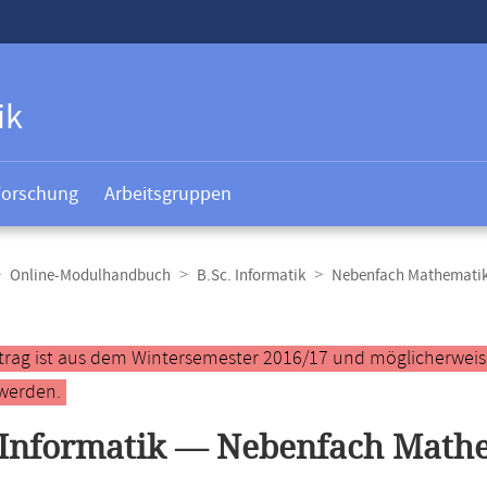
ik
Forschung
Arbeitsgruppen
Online-Modulhandbuch
B.Sc. Informatik
Nebenfach Mathemati
t
ntrag ist aus dem Wintersemester 2016/17 und möglicherweise 
werden.
 Informatik — Nebenfach Math