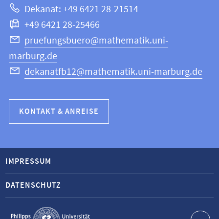
Dekanat: +49 6421 28-21514
Informatik
+49 6421 28-25466
pruefungsbuero@mathematik.uni-
marburg.de
dekanatfb12@mathematik.uni-marburg.de
KONTAKT & ANREISE
IMPRESSUM
DATENSCHUTZ
Service-