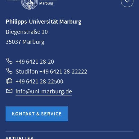
Navigation
Kontaktinformationen
Philipps-Universität Marburg
Philipps-
Biegenstraße 10
Universität
35037
Marburg
Marburg
+49 6421 28-20
Studifon +49 6421 28-22222
+49 6421 28-22500
info@uni-marburg.de
KONTAKT & SERVICE
Mobile-
AKTUELLES