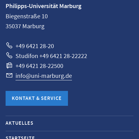
Kontaktinformationen
Philipps-Universität Marburg
Philipps-
Biegenstraße 10
Universität
35037
Marburg
Marburg
+49 6421 28-20
Studifon +49 6421 28-22222
+49 6421 28-22500
info@uni-marburg.de
KONTAKT & SERVICE
Mobile-
AKTUELLES
Service-
STARTSEITE