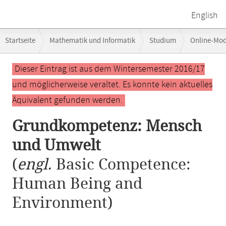
English
Breadcrumb-
Startseite
Mathematik und Informatik
Studium
Online-Mo
Navigation
Hauptinhalt
Dieser Eintrag ist aus dem Wintersemester 2016/17
und möglicherweise veraltet. Es konnte kein aktuelles
Äquivalent gefunden werden.
Grundkompetenz: Mensch
und Umwelt
(
engl.
Basic Competence:
Human Being and
Environment)