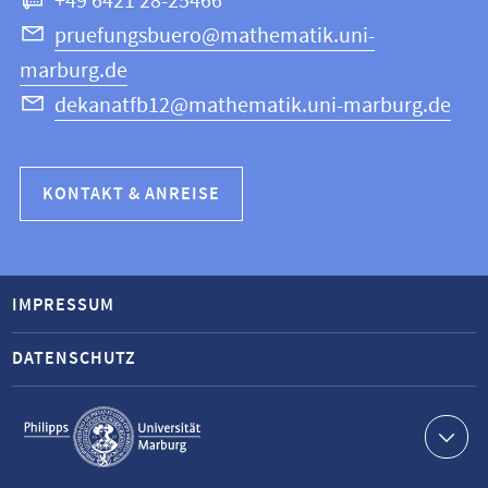
+49 6421 28-25466
pruefungsbuero@mathematik.uni-
marburg.de
dekanatfb12@mathematik.uni-marburg.de
KONTAKT & ANREISE
IMPRESSUM
DATENSCHUTZ
Service-
Navigation