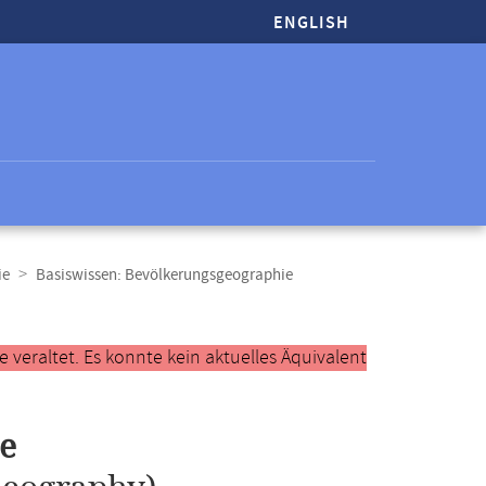
ENGLISH
ie
Basiswissen: Bevölkerungsgeographie
veraltet. Es konnte kein aktuelles Äquivalent
e