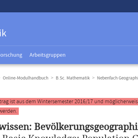
ik
Forschung
Arbeitsgruppen
Online-Modulhandbuch
B.Sc. Mathematik
Nebenfach Geograph
t
ntrag ist aus dem Wintersemester 2016/17 und möglicherweise 
werden.
wissen: Bevölkerungsgeographi