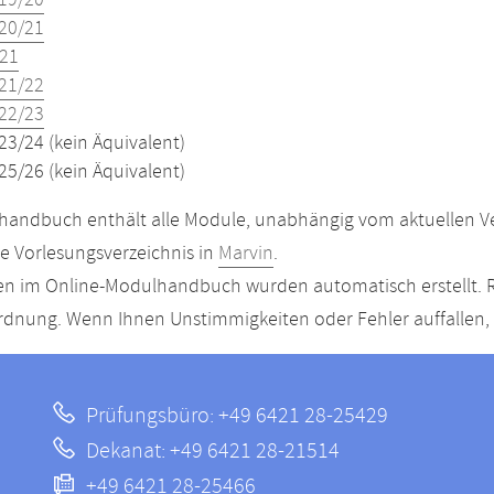
19/20
20/21
21
21/22
22/23
23/24 (kein Äquivalent)
25/26 (kein Äquivalent)
andbuch enthält alle Module, unabhängig vom aktuellen Ver
le Vorlesungsverzeichnis in
Marvin
.
n im Online-Modulhandbuch wurden automatisch erstellt. R
dnung. Wenn Ihnen Unstimmigkeiten oder Fehler auffallen, s
Prüfungsbüro: +49 6421 28-25429
Dekanat: +49 6421 28-21514
+49 6421 28-25466