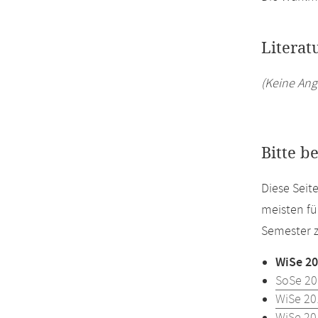
Literat
(Keine Ang
Bitte b
Diese Seit
meisten fü
Semester z
WiSe 20
SoSe 20
WiSe 20