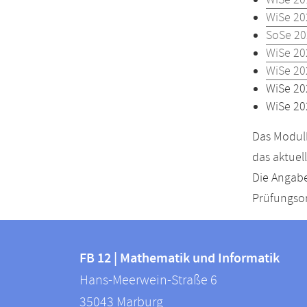
WiSe 20
WiSe 20
SoSe 20
WiSe 20
WiSe 20
WiSe 20
WiSe 20
Das Modulh
das aktuel
Die Angabe
Prüfungsor
Kontakt
Kontaktinformationen
und
FB 12 | Mathematik und Informatik
FB
Hans-Meerwein-Straße 6
Informationen
12
35043
Marburg