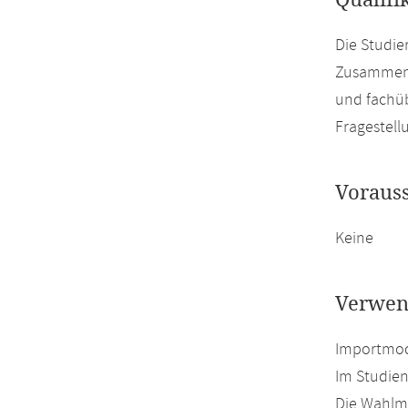
Qualifi
Die Studie
Zusammenh
und fachü
Fragestell
Voraus
Keine
Verwen
Importmod
Im Studien
Die Wahlmö