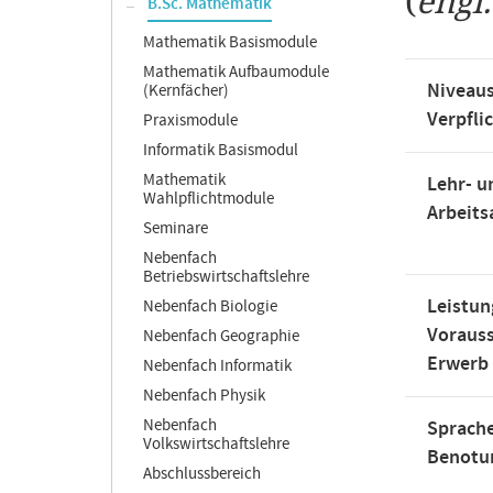
(
engl
B.Sc. Mathematik
Mathematik Basismodule
Mathematik Aufbaumodule
Niveaus
(Kernfächer)
Verpfli
Praxismodule
Informatik Basismodul
Mathematik
Lehr- u
Wahlpflichtmodule
Arbeit
Seminare
Nebenfach
Betriebswirtschaftslehre
Leistun
Nebenfach Biologie
Voraus
Nebenfach Geographie
Erwerb
Nebenfach Informatik
Nebenfach Physik
Nebenfach
Sprache
Volkswirtschaftslehre
Benotu
Abschlussbereich