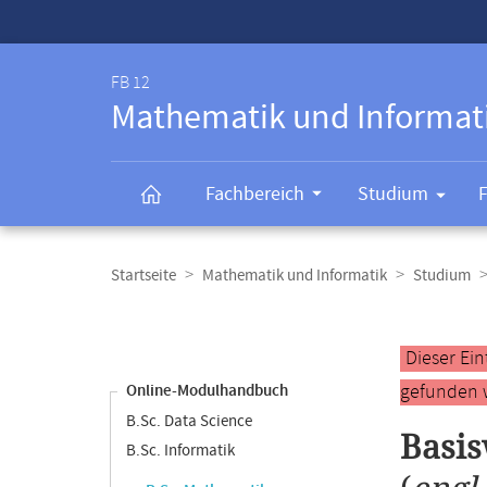
Service-
Navigation
FB 12
Mathematik und Informat
Fachbereich
Studium
Breadcrumb-
Navigation
Startseite
Mathematik und Informatik
Studium
Content-
Navigation
Hauptinhal
Dieser Ei
gefunden 
Online-Modulhandbuch
B.Sc. Data Science
Basis
B.Sc. Informatik