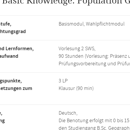
.
Basic Knowledge: Population 
tufe,
Basismodul, Wahlpflichtmodul
chtungsgrad
nd Lernformen,
Vorlesung 2 SWS,
saufwand
90 Stunden (Vorlesung: Präsenz 
Prüfungsvorbereitung und Prüfun
gspunkte,
3 LP
setzungen zum
Klausur (90 min)
,
Deutsch,
ng
Die Benotung erfolgt mit 0 bis 
den Studiengang B.Sc. Geographie