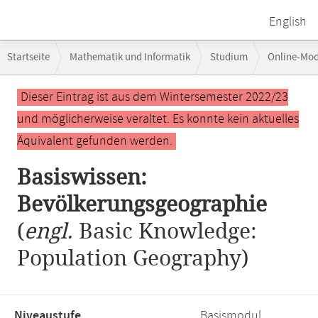
English
Breadcrumb-
Startseite
Mathematik und Informatik
Studium
Online-Mo
Navigation
Hauptinhalt
Dieser Eintrag ist aus dem Wintersemester 2022/23
und möglicherweise veraltet. Es konnte kein aktuelles
Äquivalent gefunden werden.
Basiswissen:
Bevölkerungsgeographie
(
engl.
Basic Knowledge:
Population Geography)
Niveaustufe,
Basismodul,