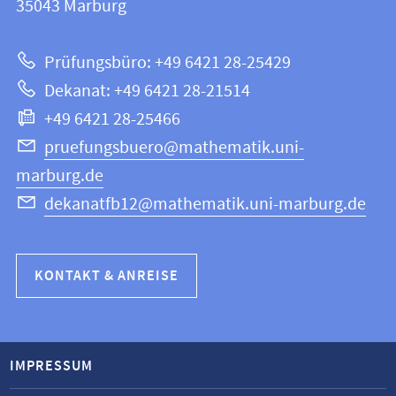
Informationen
35043
Marburg
|
zur
Mathematik
Prüfungsbüro: +49 6421 28-25429
und
Website
Dekanat: +49 6421 28-21514
Informatik
+49 6421 28-25466
pruefungsbuero@mathematik.uni-
marburg.de
dekanatfb12@mathematik.uni-marburg.de
KONTAKT & ANREISE
IMPRESSUM