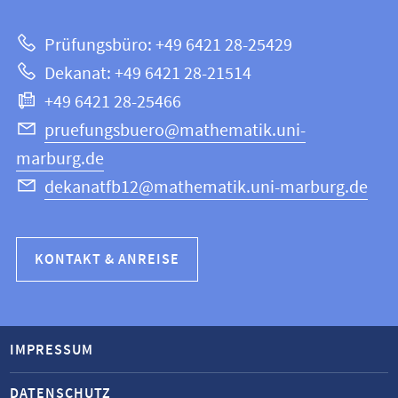
zur
Mathematik
Prüfungsbüro: +49 6421 28-25429
und
Website
Dekanat: +49 6421 28-21514
Informatik
+49 6421 28-25466
pruefungsbuero@mathematik.uni-
marburg.de
dekanatfb12@mathematik.uni-marburg.de
KONTAKT & ANREISE
IMPRESSUM
DATENSCHUTZ