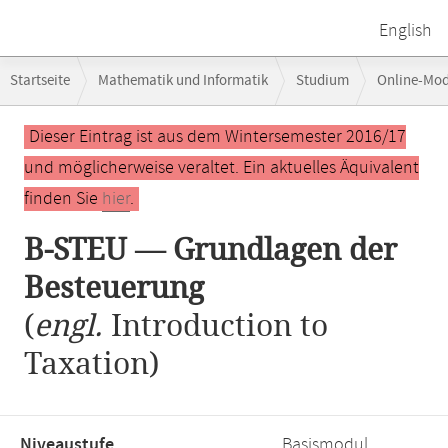
English
Breadcrumb-
Startseite
Mathematik und Informatik
Studium
Online-Mo
Navigation
B-STEU — Grundlagen der Besteuerung
Hauptinhalt
Dieser Eintrag ist aus dem Wintersemester 2016/17
und möglicherweise veraltet. Ein aktuelles Äquivalent
finden Sie
hier
.
B-STEU — Grundlagen der
Besteuerung
(
engl.
Introduction to
Taxation)
Niveaustufe,
Basismodul,