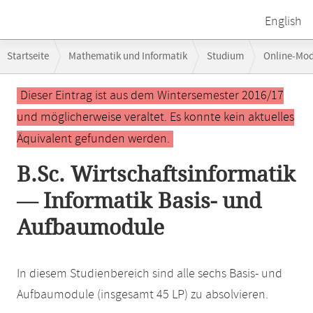
English
Breadcrumb-
Startseite
Mathematik und Informatik
Studium
Online-Mo
Navigation
Hauptinhalt
Dieser Eintrag ist aus dem Wintersemester 2016/17
und möglicherweise veraltet. Es konnte kein aktuelles
Äquivalent gefunden werden.
B.Sc. Wirtschaftsinformatik
— Informatik Basis- und
Aufbaumodule
In diesem Studienbereich sind alle sechs Basis- und
Aufbaumodule (insgesamt 45 LP) zu absolvieren.