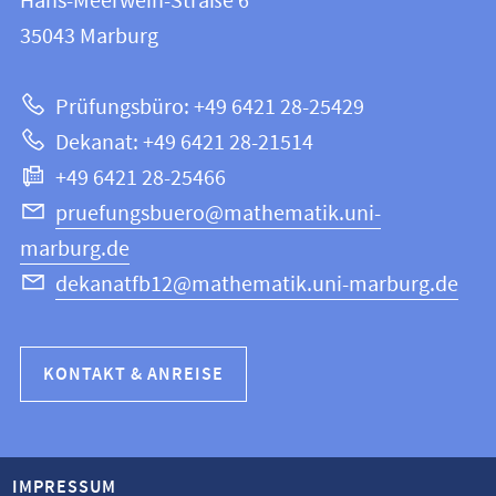
Hans-Meerwein-Straße 6
12
Informationen
35043
Marburg
|
zur
Mathematik
Prüfungsbüro: +49 6421 28-25429
und
Website
Dekanat: +49 6421 28-21514
Informatik
+49 6421 28-25466
pruefungsbuero@mathematik.uni-
marburg.de
dekanatfb12@mathematik.uni-marburg.de
KONTAKT & ANREISE
IMPRESSUM