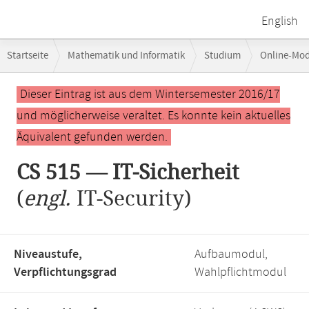
English
Breadcrumb-
Startseite
Mathematik und Informatik
Studium
Online-Mo
Navigation
Hauptinhalt
Dieser Eintrag ist aus dem Wintersemester 2016/17
und möglicherweise veraltet. Es konnte kein aktuelles
Äquivalent gefunden werden.
CS 515 — IT-Sicherheit
(
engl.
IT-Security)
Niveaustufe,
Aufbaumodul,
Verpflichtungsgrad
Wahlpflichtmodul