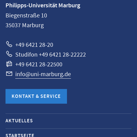
Kontaktinformationen
Philipps-Universität Marburg
Philipps-
Biegenstraße 10
Universität
35037
Marburg
Marburg
+49 6421 28-20
Studifon +49 6421 28-22222
+49 6421 28-22500
info@uni-marburg.de
KONTAKT & SERVICE
Mobile-
AKTUELLES
Service-
Navigation
STARTSEITE