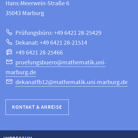
und
Hans-Meerwein-Straße 6
12
Informationen
35043
Marburg
|
zur
Mathematik
Prüfungsbüro: +49 6421 28-25429
und
Website
Dekanat: +49 6421 28-21514
Informatik
+49 6421 28-25466
pruefungsbuero@mathematik.uni-
marburg.de
dekanatfb12@mathematik.uni-marburg.de
KONTAKT & ANREISE