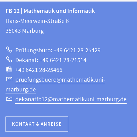
Kontakt
Kontaktinformationen
FB 12 | Mathematik und Informatik
FB
und
Hans-Meerwein-Straße 6
12
Informationen
35043
Marburg
|
zur
Mathematik
Prüfungsbüro: +49 6421 28-25429
und
Website
Dekanat: +49 6421 28-21514
Informatik
+49 6421 28-25466
pruefungsbuero@mathematik.uni-
marburg.de
dekanatfb12@mathematik.uni-marburg.de
KONTAKT & ANREISE