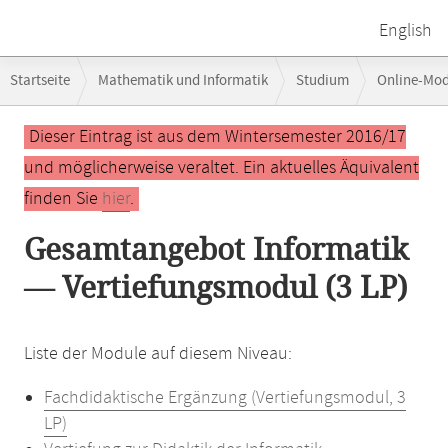
English
Breadcrumb-
Startseite
Mathematik und Informatik
Studium
Online-Mo
Navigation
Hauptinhalt
Dieser Eintrag ist aus dem Wintersemester 2016/17
und möglicherweise veraltet. Ein aktuelles Äquivalent
finden Sie
hier
.
Gesamtangebot Informatik
— Vertiefungsmodul (3 LP)
Liste der Module auf diesem Niveau:
Fachdidaktische Ergänzung (Vertiefungsmodul, 3
LP)