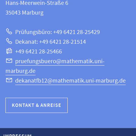
und
Hans-Meerwein-Straße 6
12
Informationen
35043
Marburg
|
zur
Mathematik
Prüfungsbüro: +49 6421 28-25429
und
Website
Dekanat: +49 6421 28-21514
Informatik
+49 6421 28-25466
pruefungsbuero@mathematik.uni-
marburg.de
dekanatfb12@mathematik.uni-marburg.de
KONTAKT & ANREISE