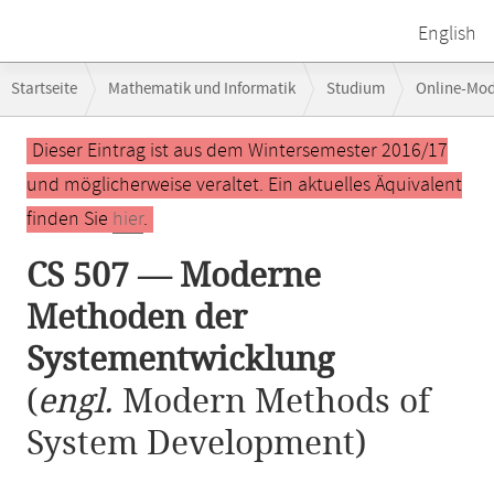
English
Breadcrumb-
Startseite
Mathematik und Informatik
Studium
Online-Mo
Navigation
CS 507 — Moderne Methoden der Systementwicklung
Hauptinhalt
Dieser Eintrag ist aus dem Wintersemester 2016/17
und möglicherweise veraltet. Ein aktuelles Äquivalent
finden Sie
hier
.
CS 507 — Moderne
Methoden der
Systementwicklung
(
engl.
Modern Methods of
System Development)