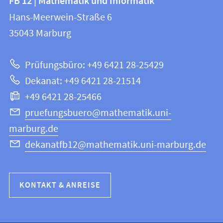
FB 12 | Mathematik und Informatik
FB
und
Hans-Meerwein-Straße 6
12
Informationen
35043
Marburg
|
zur
Mathematik
Prüfungsbüro: +49 6421 28-25429
und
Website
Dekanat: +49 6421 28-21514
Informatik
+49 6421 28-25466
pruefungsbuero@mathematik.uni-
marburg.de
dekanatfb12@mathematik.uni-marburg.de
KONTAKT & ANREISE