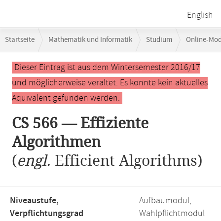
English
Breadcrumb-
Startseite
Mathematik und Informatik
Studium
Online-Mo
Navigation
Hauptinhalt
Dieser Eintrag ist aus dem Wintersemester 2016/17
und möglicherweise veraltet. Es konnte kein aktuelles
Äquivalent gefunden werden.
CS 566 — Effiziente
Algorithmen
(
engl.
Efficient Algorithms)
Niveaustufe,
Aufbaumodul,
Verpflichtungsgrad
Wahlpflichtmodul