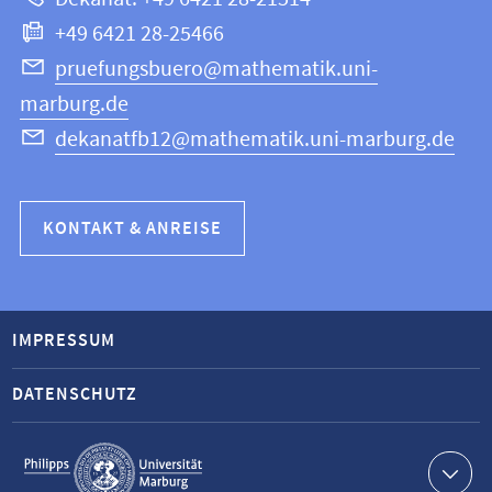
Informatik
+49 6421 28-25466
pruefungsbuero@mathematik.uni-
marburg.de
dekanatfb12@mathematik.uni-marburg.de
KONTAKT & ANREISE
IMPRESSUM
DATENSCHUTZ
Service-
Navigation