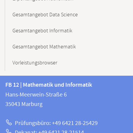
Gesamtangebot Data Science
Gesamtangebot Informatik
Gesamtangebot Mathematik
Vorleistungsbrowser
Kontakt
Kontaktinformationen
FB 12 | Mathematik und Informatik
FB
und
Hans-Meerwein-Straße 6
12
Informationen
35043
Marburg
|
zur
Mathematik
Prüfungsbüro: +49 6421 28-25429
und
Website
Dekanat: +49 6421 28-21514