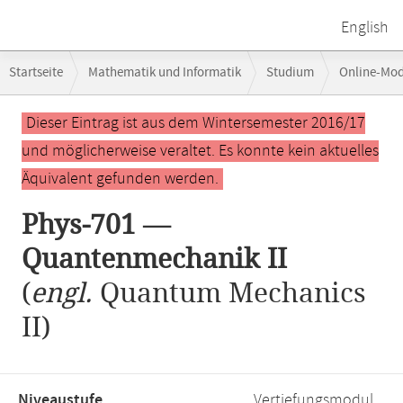
English
Breadcrumb-
Startseite
Mathematik und Informatik
Studium
Online-Mo
Navigation
Hauptinhalt
Dieser Eintrag ist aus dem Wintersemester 2016/17
und möglicherweise veraltet. Es konnte kein aktuelles
Äquivalent gefunden werden.
Phys-701 —
Quantenmechanik II
(
engl.
Quantum Mechanics
II)
Niveaustufe,
Vertiefungsmodul,