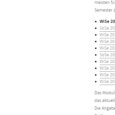
meisten fü
Semester z
WiSe 20
SoSe 20
WiSe 20
WiSe 20
WiSe 20
SoSe 20
WiSe 20
WiSe 20
WiSe 20
WiSe 20
Das Modulh
das aktuel
Die Angabe