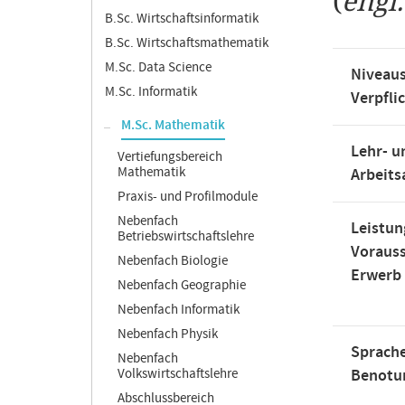
(
engl
B.Sc. Wirtschaftsinformatik
B.Sc. Wirtschaftsmathematik
M.Sc. Data Science
Niveaus
M.Sc. Informatik
Verpfli
M.Sc. Mathematik
Lehr- u
Vertiefungsbereich
Mathematik
Arbeit
Praxis- und Profilmodule
Nebenfach
Leistun
Betriebswirtschaftslehre
Voraus
Nebenfach Biologie
Erwerb
Nebenfach Geographie
Nebenfach Informatik
Nebenfach Physik
Sprache
Nebenfach
Volkswirtschaftslehre
Benotu
Abschlussbereich