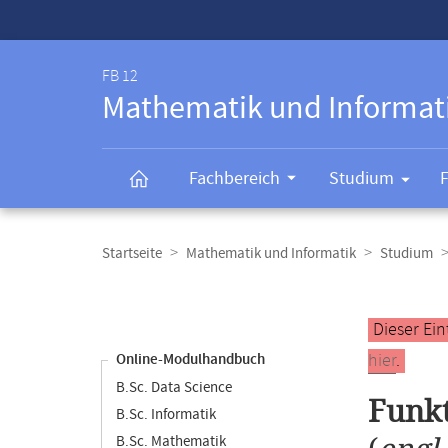
Service-
Navigation
FB 12
Mathematik und Informat
Fachbereich
Studium
Breadcrumb-
Navigation
Startseite
Mathematik und Informatik
Studium
Content-
Navigation
Hauptinhal
Dieser Ein
hier
.
Online-Modulhandbuch
B.Sc. Data Science
Funkt
B.Sc. Informatik
B.Sc. Mathematik