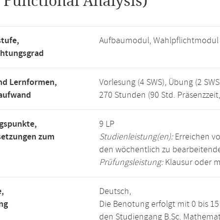
.
Functional Analysis)
tufe,
Aufbaumodul, Wahlpflichtmodul
chtungsgrad
nd Lernformen,
Vorlesung (4 SWS), Übung (2 SWS
saufwand
270 Stunden (90 Std. Präsenzzeit
gspunkte,
9 LP
setzungen zum
Studienleistung(en):
Erreichen vo
den wöchentlich zu bearbeiten
Prüfungsleistung:
Klausur oder m
,
Deutsch,
ng
Die Benotung erfolgt mit 0 bis 
den Studiengang B.Sc. Mathemat