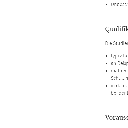
Unbesch
Qualifi
Die Studie
typisch
an Beis
mathema
Schulun
in den 
bei der 
Voraus