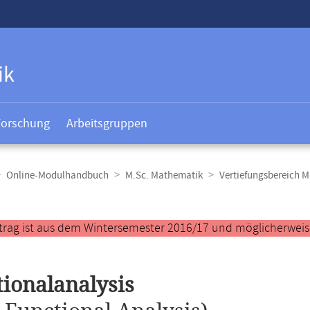
ik
Forschung
Arbeitsgruppen
Online-Modulhandbuch
M.Sc. Mathematik
Vertiefungsbereich 
t
trag ist aus dem Wintersemester 2016/17 und möglicherweise 
ionalanalysis