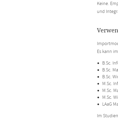
Keine. Emp
und Integr
Verwen
Importmod
Es kann i
B.Sc. In
B.Sc. M
B.Sc. W
M.Sc. In
M.Sc. M
M.Sc. W
LAaG M
Im Studien