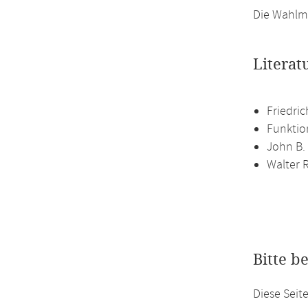
Die Wahlmö
Literat
Friedric
Funktion
John B. 
Walter R
Bitte b
Diese Seit