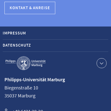
KONTAKT & ANREISE
IMPRESSUM
DATENSCHUTZ
Service-
Navigation
Kontaktinformationen
Philipps-Universität Marburg
Philipps-
Biegenstraße 10
Universität
35037
Marburg
Marburg