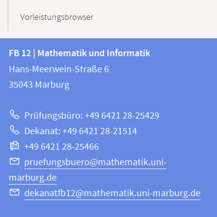
Vorleistungsbrowser
Kontakt
Kontaktinformationen
FB 12 | Mathematik und Informatik
FB
und
Hans-Meerwein-Straße 6
12
Informationen
35043
Marburg
|
zur
Mathematik
Prüfungsbüro: +49 6421 28-25429
und
Website
Dekanat: +49 6421 28-21514
Informatik
+49 6421 28-25466
pruefungsbuero@mathematik.uni-
marburg.de
dekanatfb12@mathematik.uni-marburg.de