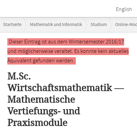
English
Breadcrumb-
Startseite
Mathematik und Informatik
Studium
Online-Mo
Navigation
Hauptinhalt
Dieser Eintrag ist aus dem Wintersemester 2016/17
und möglicherweise veraltet. Es konnte kein aktuelles
Äquivalent gefunden werden.
M.Sc.
Wirtschaftsmathematik —
Mathematische
Vertiefungs- und
Praxismodule