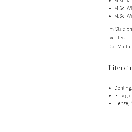
M.Sc. M
M.Sc. Wi
M.Sc. W
Im Studien
werden.
Das Modul 
Literat
Dehling,
Georgii,
Henze, N