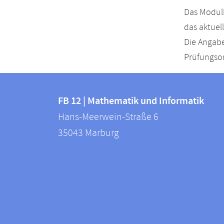
Das Modulh
das aktuel
Die Angabe
Prüfungsor
Kontakt
Kontaktinformationen
und
FB 12 | Mathematik und Informatik
FB
Hans-Meerwein-Straße 6
Informationen
12
35043
Marburg
zur
|
Mathematik
Website
und
Informatik