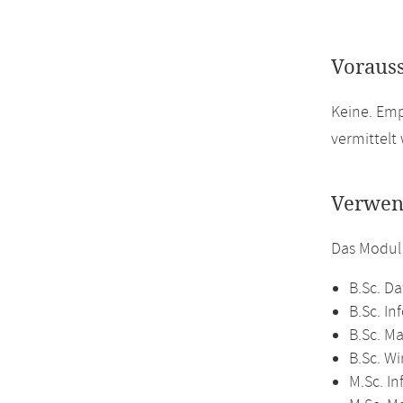
Voraus
Keine. Em
vermittelt
Verwen
Das Modul
B.Sc. Da
B.Sc. In
B.Sc. M
B.Sc. W
M.Sc. In