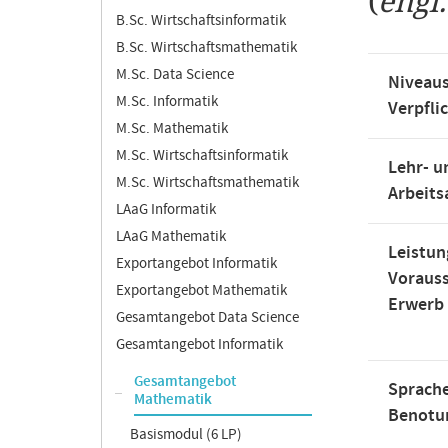
(
engl
B.Sc. Wirtschaftsinformatik
B.Sc. Wirtschaftsmathematik
M.Sc. Data Science
Niveaus
M.Sc. Informatik
Verpfli
M.Sc. Mathematik
M.Sc. Wirtschaftsinformatik
Lehr- u
M.Sc. Wirtschaftsmathematik
Arbeit
LAaG Informatik
LAaG Mathematik
Leistun
Exportangebot Informatik
Voraus
Exportangebot Mathematik
Erwerb
Gesamtangebot Data Science
Gesamtangebot Informatik
Gesamtangebot
Sprache
Mathematik
Benotu
Basismodul (6 LP)