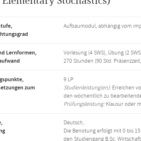
.
Elementary Stochastics)
tufe,
Aufbaumodul, abhängig vom imp
chtungsgrad
nd Lernformen,
Vorlesung (4 SWS), Übung (2 SWS
saufwand
270 Stunden (90 Std. Präsenzzeit
gspunkte,
9 LP
setzungen zum
Studienleistung(en):
Erreichen vo
den wöchentlich zu bearbeiten
Prüfungsleistung:
Klausur oder m
,
Deutsch,
ng
Die Benotung erfolgt mit 0 bis 
den Studiengang B.Sc. Wirtschaf