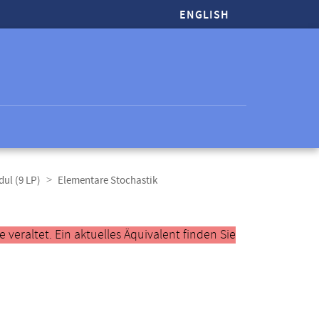
ENGLISH
ul (9 LP)
Elementare Stochastik
veraltet. Ein aktuelles Äquivalent finden Sie