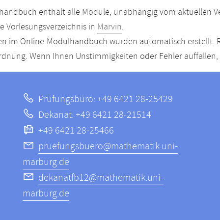
andbuch enthält alle Module, unabhängig vom aktuellen Ver
le Vorlesungsverzeichnis in
Marvin
.
n im Online-Modulhandbuch wurden automatisch erstellt. R
dnung. Wenn Ihnen Unstimmigkeiten oder Fehler auffallen, s
Prüfungsbüro: +49 6421 28-25429
Dekanat: +49 6421 28-21514
+49 6421 28-25466
pruefungsbuero@mathematik.uni-
marburg.de
dekanatfb12@mathematik.uni-
marburg.de