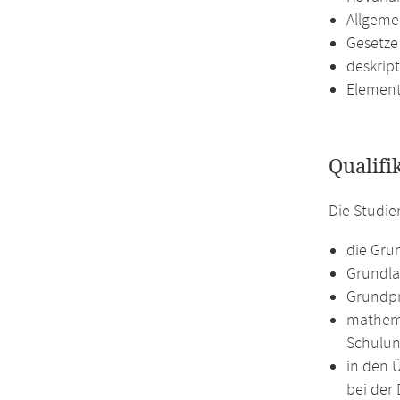
Allgeme
Gesetze
deskript
Element
Qualifi
Die Studie
die Gru
Grundla
Grundpr
mathema
Schulun
in den 
bei der 