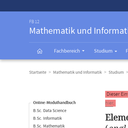
Service-
Navigation
FB 12
Mathematik und Informat
Fachbereich
Studium
Breadcrumb-
Navigation
Startseite
Mathematik und Informatik
Studium
Content-
Navigation
Hauptinhal
Dieser Ein
hier
.
Online-Modulhandbuch
B.Sc. Data Science
Eleme
B.Sc. Informatik
B.Sc. Mathematik