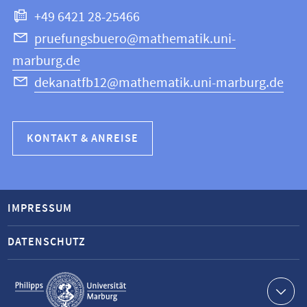
+49 6421 28-25466
pruefungsbuero@mathematik.uni-
marburg.de
dekanatfb12@mathematik.uni-marburg.de
KONTAKT & ANREISE
IMPRESSUM
DATENSCHUTZ
Service-
Navigation