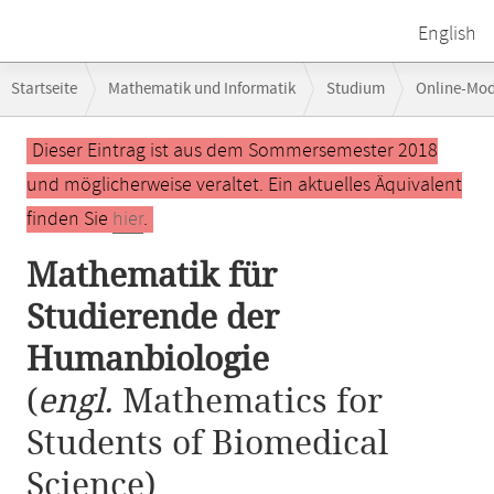
English
Breadcrumb-
Startseite
Mathematik und Informatik
Studium
Online-Mo
Navigation
Hauptinhalt
Dieser Eintrag ist aus dem Sommersemester 2018
und möglicherweise veraltet. Ein aktuelles Äquivalent
finden Sie
hier
.
Mathematik für
Studierende der
Humanbiologie
(
engl.
Mathematics for
Students of Biomedical
Science)