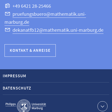
+49 6421 28-25466
pruefungsbuero@mathematik.uni-
marburg.de
dekanatfb12@mathematik.uni-marburg.de
KONTAKT & ANREISE
IMPRESSUM
DATENSCHUTZ
Service-
Navigation