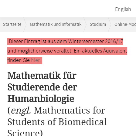
English
Breadcrumb-
Startseite
Mathematik und Informatik
Studium
Online-Mo
Navigation
Hauptinhalt
Dieser Eintrag ist aus dem Wintersemester 2016/17
und möglicherweise veraltet. Ein aktuelles Äquivalent
finden Sie
hier
.
Mathematik für
Studierende der
Humanbiologie
(
engl.
Mathematics for
Students of Biomedical
Science)