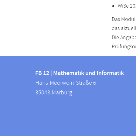
WiSe 20
Das Modulh
das aktuel
Die Angabe
Prüfungsor
Kontakt
Kontaktinformationen
und
FB 12 | Mathematik und Informatik
FB
Hans-Meerwein-Straße 6
Informationen
12
35043
Marburg
zur
|
Mathematik
Website
und
Informatik