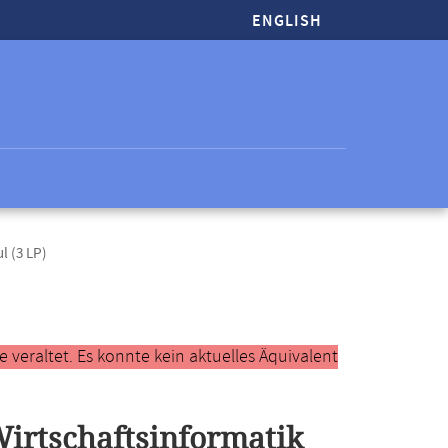
ENGLISH
 (3 LP)
veraltet. Es konnte kein aktuelles Äquivalent
irtschaftsinformatik