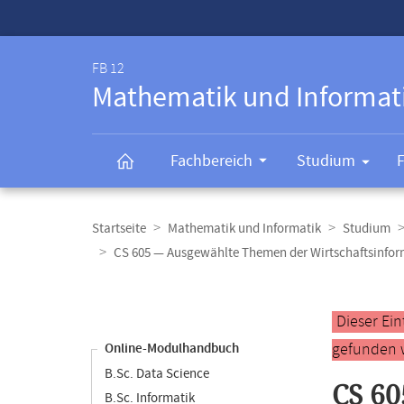
Service-
Navigation
FB 12
Mathematik und Informat
Fachbereich
Studium
Breadcrumb-
Navigation
Startseite
Mathematik und Informatik
Studium
CS 605 — Ausgewählte Themen der Wirtschaftsinfor
Content-
Navigation
Hauptinhal
Dieser Ei
gefunden 
Online-Modulhandbuch
B.Sc. Data Science
CS 60
B.Sc. Informatik