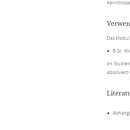
Kenntnisse
Verwen
Das Modul
B.Sc. Wi
Im Studien
absolviert
Literat
Abhängi