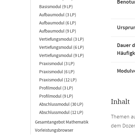
Benotu
Basismodul (9 LP)
Aufbaumodul (3 LP)
Aufbaumodul (6 LP)
Urspru
Aufbaumodul (9 LP)
Vertiefungsmodul (3 LP)
Dauer d
Vertiefungsmodul (6 LP)
Häufigk
Vertiefungsmodul (9 LP)
Praxismodul (3 LP)
Modulve
Praxismodul (6 LP)
Praxismodul (12 LP)
Profilmodul (3 LP)
Profilmodul (9 LP)
Inhalt
Abschlussmodul (30 LP)
Abschlussmodul (12 LP)
Themen aus
Gesamtangebot Mathematik
dem Dozent
Vorleistungsbrowser