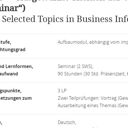
inar“)
.
Selected Topics in Business In
tufe,
Aufbaumodul, abhängig vom imp
chtungsgrad
nd Lernformen,
Seminar (2 SWS),
saufwand
90 Stunden (30 Std. Präsenzzeit, 
gspunkte,
3 LP
setzungen zum
Zwei Teilprüfungen: Vortrag (Gewi
Ausarbeitung eines Themas (Gewi
,
Deutsch,