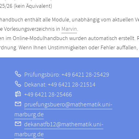
25/26 (kein Äquivalent)
andbuch enthält alle Module, unabhängig vom aktuellen Ver
le Vorlesungsverzeichnis in
Marvin
.
n im Online-Modulhandbuch wurden automatisch erstellt. R
dnung. Wenn Ihnen Unstimmigkeiten oder Fehler auffallen, s
Prüfungsbüro: +49 6421 28-25429
Dekanat: +49 6421 28-21514
+49 6421 28-25466
pruefungsbuero@mathematik.uni-
marburg.de
dekanatfb12@mathematik.uni-
marburg.de