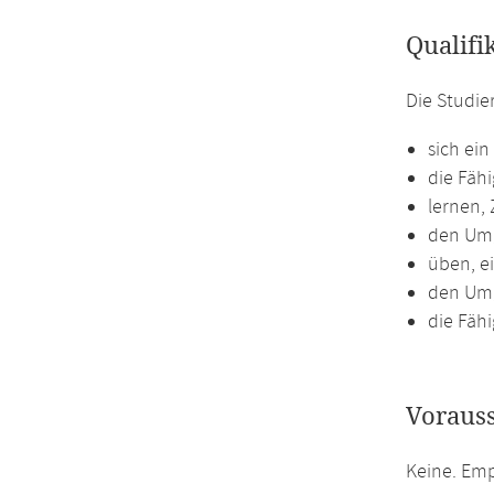
Qualifi
Die Studie
sich ein
die Fäh
lernen,
den Umg
üben, e
den Umg
die Fähi
Voraus
Keine. Emp