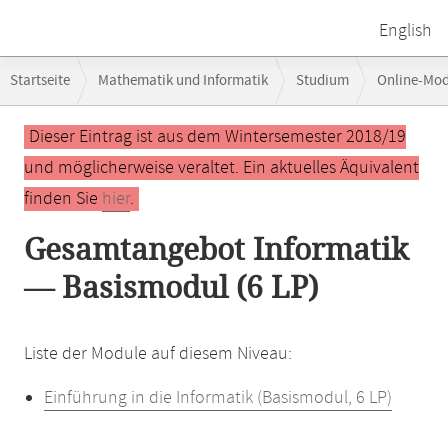
English
Breadcrumb-
Startseite
Mathematik und Informatik
Studium
Online-Mo
Navigation
Hauptinhalt
Dieser Eintrag ist aus dem Wintersemester 2018/19
und möglicherweise veraltet. Ein aktuelles Äquivalent
finden Sie
hier
.
Gesamtangebot Informatik
— Basismodul (6 LP)
Liste der Module auf diesem Niveau:
Einführung in die Informatik (Basismodul, 6 LP)