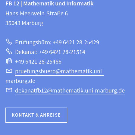
Kontakt
FB 12 | Mathematik und Informatik
FB
und
Hans-Meerwein-Straße 6
12
Informationen
35043
Marburg
|
zur
Mathematik
Prüfungsbüro: +49 6421 28-25429
und
Website
Dekanat: +49 6421 28-21514
Informatik
+49 6421 28-25466
pruefungsbuero@mathematik.uni-
marburg.de
dekanatfb12@mathematik.uni-marburg.de
KONTAKT & ANREISE