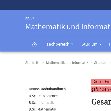
Service-
Navigation
FB 12
Mathematik und Informat
Fachbereich
Studium
Breadcrumb-
Navigation
Startseite
Mathematik und Informatik
Studium
Content-
Navigation
Hauptinhal
Dieser Ei
gefunden 
Online-Modulhandbuch
B.Sc. Data Science
Gesam
B.Sc. Informatik
B.Sc. Mathematik