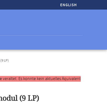
ENGLISH
(9 LP)
veraltet. Es konnte kein aktuelles Äquivalent
odul (9 LP)