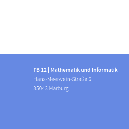
Kontakt
Kontaktinformationen
und
FB 12 | Mathematik und Informatik
FB
Hans-Meerwein-Straße 6
Informationen
12
35043
Marburg
zur
|
Mathematik
Website
und
Informatik