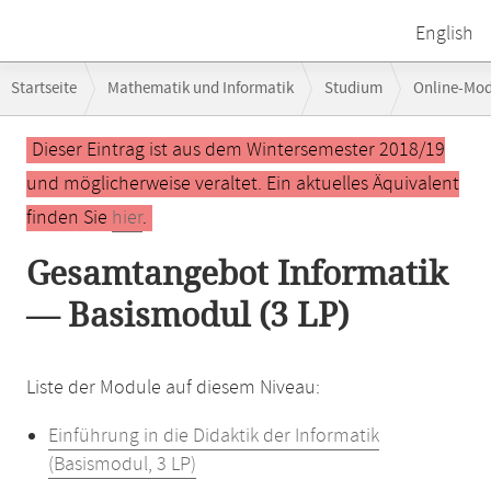
English
Breadcrumb-
Startseite
Mathematik und Informatik
Studium
Online-Mo
Navigation
Hauptinhalt
Dieser Eintrag ist aus dem Wintersemester 2018/19
und möglicherweise veraltet. Ein aktuelles Äquivalent
finden Sie
hier
.
Gesamtangebot Informatik
— Basismodul (3 LP)
Liste der Module auf diesem Niveau:
Einführung in die Didaktik der Informatik
(Basismodul, 3 LP)