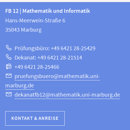
Kontakt
Kontaktinformationen
FB 12 | Mathematik und Informatik
FB
und
Hans-Meerwein-Straße 6
12
Informationen
35043
Marburg
|
zur
Mathematik
Prüfungsbüro: +49 6421 28-25429
und
Website
Dekanat: +49 6421 28-21514
Informatik
+49 6421 28-25466
pruefungsbuero@mathematik.uni-
marburg.de
dekanatfb12@mathematik.uni-marburg.de
KONTAKT & ANREISE