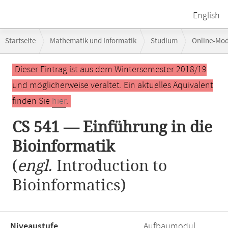
English
Breadcrumb-
Startseite
Mathematik und Informatik
Studium
Online-Mo
Navigation
Hauptinhalt
Dieser Eintrag ist aus dem Wintersemester 2018/19
und möglicherweise veraltet. Ein aktuelles Äquivalent
finden Sie
hier
.
CS 541 — Einführung in die
Bioinformatik
(
engl.
Introduction to
Bioinformatics)
Niveaustufe,
Aufbaumodul,