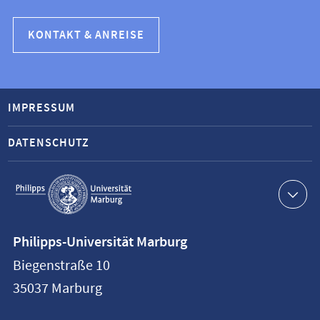
KONTAKT & ANREISE
IMPRESSUM
DATENSCHUTZ
Service-
Navigation
Kontaktinformationen
Philipps-Universität Marburg
Philipps-
Biegenstraße 10
Universität
35037
Marburg
Marburg