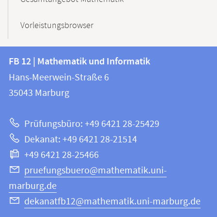
Vorleistungsbrowser
Kontakt
Kontaktinformationen
FB 12 | Mathematik und Informatik
FB
und
Hans-Meerwein-Straße 6
12
Informationen
35043
Marburg
|
zur
Mathematik
Prüfungsbüro: +49 6421 28-25429
und
Website
Dekanat: +49 6421 28-21514
Informatik
+49 6421 28-25466
pruefungsbuero@mathematik.uni-
marburg.de
dekanatfb12@mathematik.uni-marburg.de