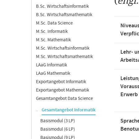
(
engl
B.Sc. Wirtschaftsinformatik
B.Sc. Wirtschaftsmathematik
M.Sc. Data Science
Niveaus
M.Sc. Informatik
Verpfli
M.Sc. Mathematik
M.Sc. Wirtschaftsinformatik
Lehr- u
M.Sc. Wirtschaftsmathematik
Arbeit
LAaG Informatik
LAaG Mathematik
Leistun
Exportangebot Informatik
Voraus
Exportangebot Mathematik
Erwerb
Gesamtangebot Data Science
Gesamtangebot Informatik
Sprache
Basismodul (3 LP)
Benotu
Basismodul (6 LP)
Basismodul (9 LP)