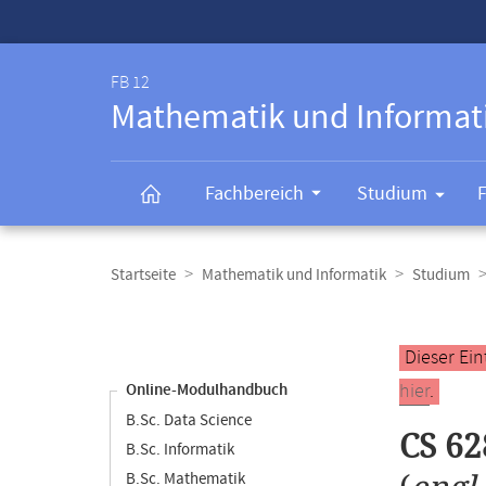
Service-
Navigation
FB 12
Mathematik und Informat
Fachbereich
Studium
Breadcrumb-
Navigation
Startseite
Mathematik und Informatik
Studium
Content-
Navigation
Hauptinhal
Dieser Ein
hier
.
Online-Modulhandbuch
B.Sc. Data Science
CS 62
B.Sc. Informatik
B.Sc. Mathematik