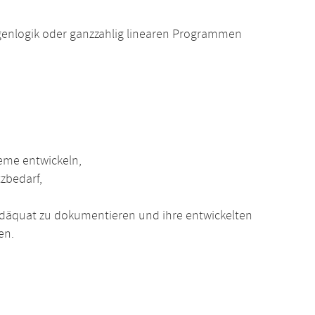
agenlogik oder ganzzahlig linearen Programmen
eme entwickeln,
zbedarf,
t adäquat zu dokumentieren und ihre entwickelten
en.