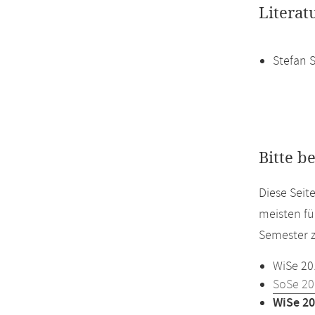
Literat
Stefan 
Bitte b
Diese Seit
meisten fü
Semester z
WiSe 20
SoSe 20
WiSe 20