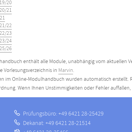
19/20
20/21
21
21/22
22/23
23/24
25/26
andbuch enthält alle Module, unabhängig vom aktuellen Ver
le Vorlesungsverzeichnis in
Marvin
.
n im Online-Modulhandbuch wurden automatisch erstellt. R
dnung. Wenn Ihnen Unstimmigkeiten oder Fehler auffallen, s
Prüfungsbüro: +49 6421 28-25429
Dekanat: +49 6421 28-21514