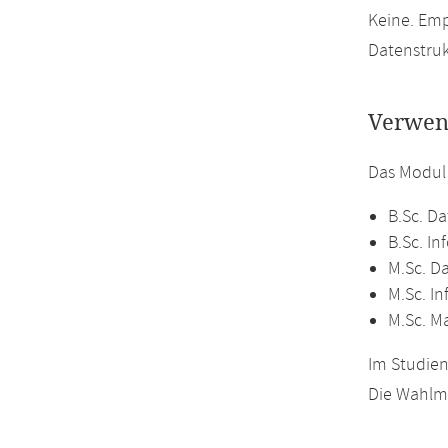
Keine. Em
Datenstruk
Verwen
Das Modul
B.Sc. Da
B.Sc. In
M.Sc. D
M.Sc. In
M.Sc. M
Im Studien
Die Wahlmö