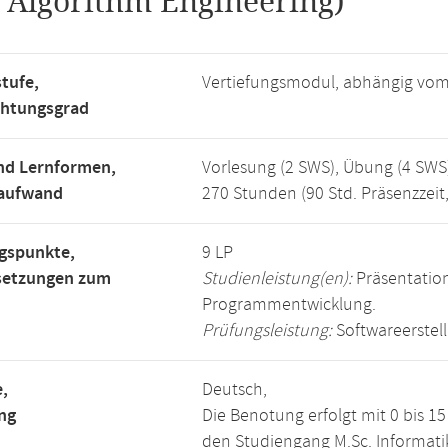
.
Algorithm Engineering)
tufe,
Vertiefungsmodul, abhängig vo
chtungsgrad
nd Lernformen,
Vorlesung (2 SWS), Übung (4 SWS
saufwand
270 Stunden (90 Std. Präsenzzeit
gspunkte,
9 LP
setzungen zum
Studienleistung(en):
Präsentation
Programmentwicklung.
Prüfungsleistung:
Softwareerstel
,
Deutsch,
ng
Die Benotung erfolgt mit 0 bis 
den Studiengang M.Sc. Informati