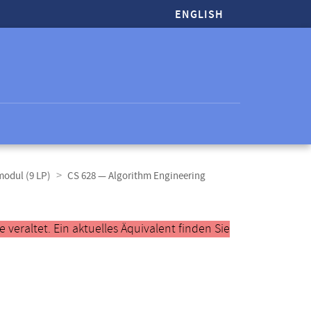
ENGLISH
modul (9 LP)
CS 628 — Algorithm Engineering
veraltet. Ein aktuelles Äquivalent finden Sie