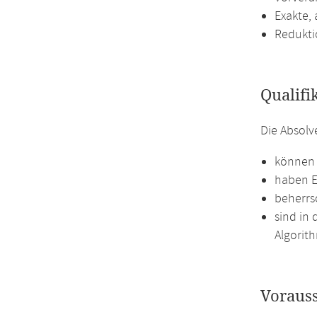
Exakte,
Redukti
Qualifi
Die Absol
können 
haben E
beherrs
sind in
Algorit
Voraus