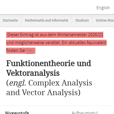
English
Breadcrumb-
Startseite
Mathematik und Informatik
Studium
Online-Mo
Navigation
Hauptinhalt
Dieser Eintrag ist aus dem Wintersemester 2020/21
und möglicherweise veraltet. Ein aktuelles Äquivalent
finden Sie
hier
.
Funktionentheorie und
Vektoranalysis
(
engl.
Complex Analysis
and Vector Analysis)
Niveaustufe,
Aufbaumodul,