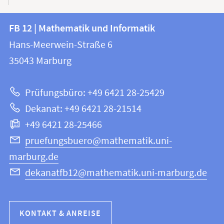
Kontakt
Kontaktinformationen
FB 12 | Mathematik und Informatik
FB
und
Hans-Meerwein-Straße 6
12
Informationen
35043
Marburg
|
zur
Mathematik
Prüfungsbüro: +49 6421 28-25429
und
Website
Dekanat: +49 6421 28-21514
Informatik
+49 6421 28-25466
pruefungsbuero@mathematik.uni-
marburg.de
dekanatfb12@mathematik.uni-marburg.de
KONTAKT & ANREISE