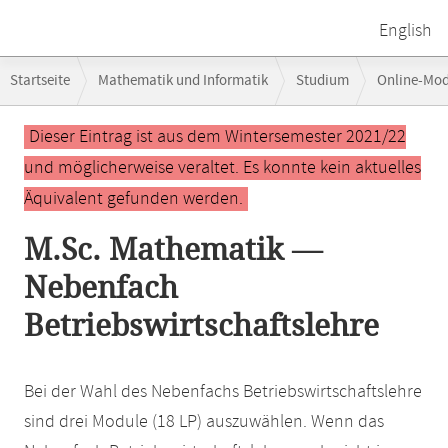
English
Breadcrumb-
Startseite
Mathematik und Informatik
Studium
Online-Mo
Navigation
Hauptinhalt
Dieser Eintrag ist aus dem Wintersemester 2021/22
und möglicherweise veraltet. Es konnte kein aktuelles
Äquivalent gefunden werden.
M.Sc. Mathematik —
Nebenfach
Betriebswirtschaftslehre
Bei der Wahl des Nebenfachs Betriebswirtschaftslehre
sind drei Module (18 LP) auszuwählen. Wenn das