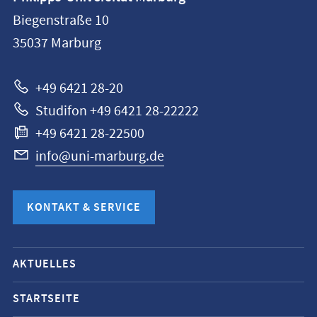
Philipps-
Biegenstraße 10
Universität
35037
Marburg
Marburg
+49 6421 28-20
Studifon +49 6421 28-22222
+49 6421 28-22500
info@uni-marburg.de
KONTAKT & SERVICE
Mobile-
AKTUELLES
Service-
Navigation
STARTSEITE