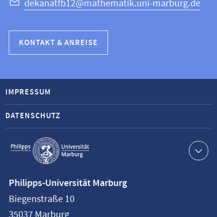
dekanatfb12@mathematik.uni-marburg.de
KONTAKT & ANREISE
IMPRESSUM
DATENSCHUTZ
Service-
Navigation
Kontaktinformationen
Philipps-Universität Marburg
Philipps-
Biegenstraße 10
Universität
35037
Marburg