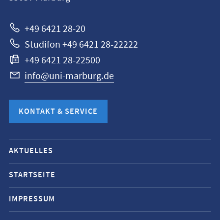
Marburg
+49 6421 28-20
Studifon +49 6421 28-22222
+49 6421 28-22500
info@uni-marburg.de
KONTAKT & SERVICE
Mobile-
AKTUELLES
Service-
Navigation
STARTSEITE
und
IMPRESSUM
Social