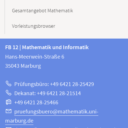
Gesamtangebot Mathematik
Vorleistungsbrowser
Kontakt
Kontaktinformationen
FB 12 | Mathematik und Informatik
FB
und
Hans-Meerwein-Straße 6
12
Informationen
35043
Marburg
|
zur
Mathematik
Prüfungsbüro: +49 6421 28-25429
und
Website
Dekanat: +49 6421 28-21514
Informatik
+49 6421 28-25466
pruefungsbuero@mathematik.uni-
marburg.de