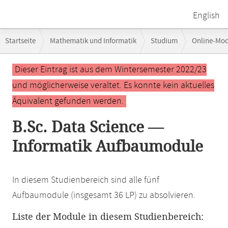
English
Breadcrumb-
Startseite
Mathematik und Informatik
Studium
Online-Mo
Navigation
Hauptinhalt
Dieser Eintrag ist aus dem Wintersemester 2022/23
und möglicherweise veraltet. Es konnte kein aktuelles
Äquivalent gefunden werden.
B.Sc. Data Science —
Informatik Aufbaumodule
In diesem Studienbereich sind alle fünf
Aufbaumodule (insgesamt 36 LP) zu absolvieren.
Liste der Module in diesem Studienbereich: