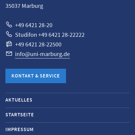
35037
Marburg
Marburg
+49 6421 28-20
Studifon +49 6421 28-22222
+49 6421 28-22500
info@uni-marburg.de
KONTAKT & SERVICE
Mobile-
AKTUELLES
Service-
Navigation
STARTSEITE
und
IMPRESSUM
Social