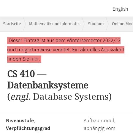
English
Breadcrumb-
Startseite
Mathematik und Informatik
Studium
Online-Mo
Navigation
Hauptinhalt
Dieser Eintrag ist aus dem Wintersemester 2022/23
und möglicherweise veraltet. Ein aktuelles Äquivalent
finden Sie
hier
.
CS 410 —
Datenbanksysteme
(
engl.
Database Systems)
Niveaustufe,
Aufbaumodul,
Verpflichtungsgrad
abhängig vom