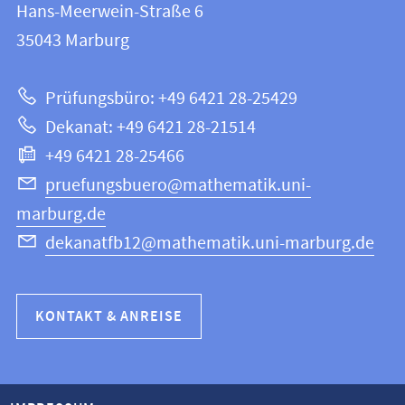
und
Hans-Meerwein-Straße 6
12
Informationen
35043
Marburg
|
zur
Mathematik
Prüfungsbüro: +49 6421 28-25429
und
Website
Dekanat: +49 6421 28-21514
Informatik
+49 6421 28-25466
pruefungsbuero@mathematik.uni-
marburg.de
dekanatfb12@mathematik.uni-marburg.de
KONTAKT & ANREISE