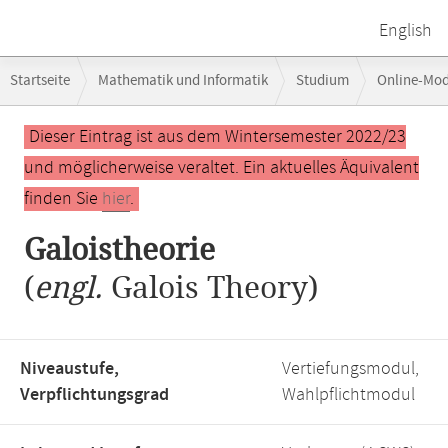
English
Breadcrumb-
Startseite
Mathematik und Informatik
Studium
Online-Mo
Navigation
Hauptinhalt
Dieser Eintrag ist aus dem Wintersemester 2022/23
und möglicherweise veraltet. Ein aktuelles Äquivalent
finden Sie
hier
.
Galoistheorie
(
engl.
Galois Theory)
Niveaustufe,
Vertiefungsmodul,
Verpflichtungsgrad
Wahlpflichtmodul