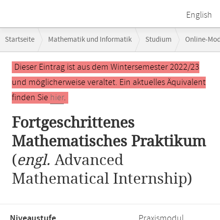
English
Breadcrumb-
Startseite
Mathematik und Informatik
Studium
Online-Mo
Navigation
Hauptinhalt
Dieser Eintrag ist aus dem Wintersemester 2022/23
und möglicherweise veraltet. Ein aktuelles Äquivalent
finden Sie
hier
.
Fortgeschrittenes
Mathematisches Praktikum
(
engl.
Advanced
Mathematical Internship)
Niveaustufe,
Praxismodul,