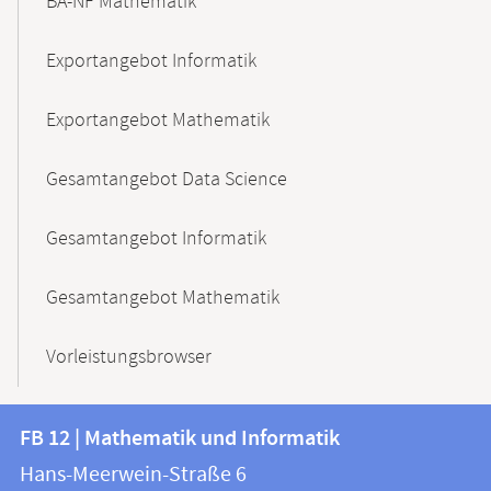
BA-NF Mathematik
Exportangebot Informatik
Exportangebot Mathematik
Gesamtangebot Data Science
Gesamtangebot Informatik
Gesamtangebot Mathematik
Vorleistungsbrowser
Kontakt
Kontaktinformationen
FB 12 | Mathematik und Informatik
FB
und
Hans-Meerwein-Straße 6
12