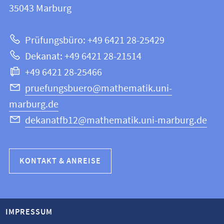
Informationen
35043
Marburg
|
zur
Mathematik
Prüfungsbüro: +49 6421 28-25429
und
Website
Dekanat: +49 6421 28-21514
Informatik
+49 6421 28-25466
pruefungsbuero@mathematik.uni-
marburg.de
dekanatfb12@mathematik.uni-marburg.de
KONTAKT & ANREISE
IMPRESSUM