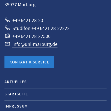
35037
Marburg
Marburg
+49 6421 28-20
Studifon +49 6421 28-22222
+49 6421 28-22500
info@uni-marburg.de
KONTAKT & SERVICE
Mobile-
AKTUELLES
Service-
Navigation
STARTSEITE
und
IMPRESSUM
Social