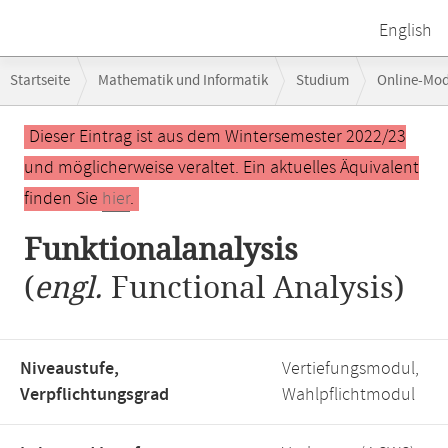
English
Breadcrumb-
Startseite
Mathematik und Informatik
Studium
Online-Mo
Navigation
Funktionalanalysis
Hauptinhalt
Dieser Eintrag ist aus dem Wintersemester 2022/23
und möglicherweise veraltet. Ein aktuelles Äquivalent
finden Sie
hier
.
Funktionalanalysis
(
engl.
Functional Analysis)
Niveaustufe,
Vertiefungsmodul,
Verpflichtungsgrad
Wahlpflichtmodul