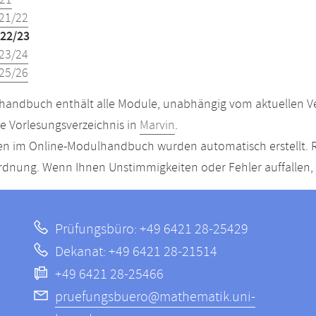
21
21/22
22/23
23/24
25/26
andbuch enthält alle Module, unabhängig vom aktuellen Ver
le Vorlesungsverzeichnis in
Marvin
.
n im Online-Modulhandbuch wurden automatisch erstellt. R
dnung. Wenn Ihnen Unstimmigkeiten oder Fehler auffallen, s
Prüfungsbüro: +49 6421 28-25429
Dekanat: +49 6421 28-21514
+49 6421 28-25466
pruefungsbuero@mathematik.uni-