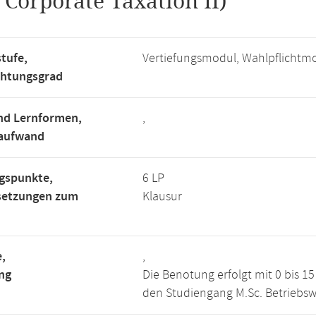
.
Corporate Taxation II)
tufe,
Vertiefungsmodul, Wahlpflichtm
chtungsgrad
nd Lernformen,
,
saufwand
gspunkte,
6 LP
setzungen zum
Klausur
,
,
ng
Die Benotung erfolgt mit 0 bis 
den Studiengang M.Sc. Betriebswi