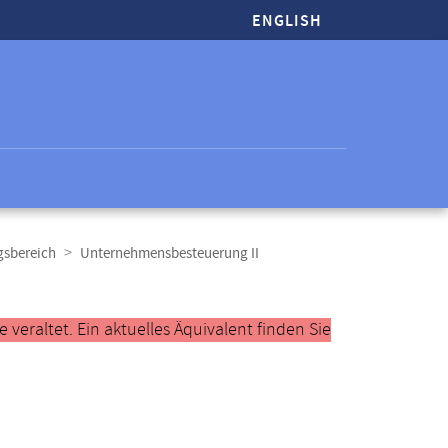
ENGLISH
gsbereich
Unternehmensbesteuerung II
veraltet. Ein aktuelles Äquivalent finden Sie