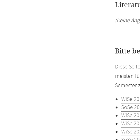
Literat
(Keine Ang
Bitte b
Diese Seit
meisten fü
Semester z
WiSe 20
SoSe 20
WiSe 20
WiSe 20
WiSe 20