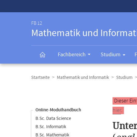
Service-
Navigation
FB 12
Mathematik und Informat
Fachbereich
Studium
Breadcrumb-
Navigation
Startseite
Mathematik und Informatik
Studium
Content-
Navigation
Hauptinhal
Dieser Ein
hier
.
Online-Modulhandbuch
B.Sc. Data Science
Unte
B.Sc. Informatik
B.Sc. Mathematik