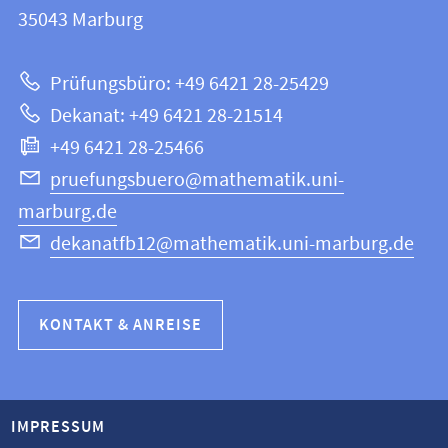
Informationen
35043
Marburg
|
zur
Mathematik
Prüfungsbüro: +49 6421 28-25429
und
Website
Dekanat: +49 6421 28-21514
Informatik
+49 6421 28-25466
pruefungsbuero@mathematik.uni-
marburg.de
dekanatfb12@mathematik.uni-marburg.de
KONTAKT & ANREISE
IMPRESSUM