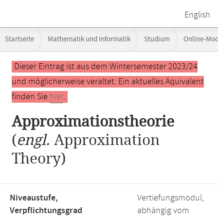
English
Breadcrumb-
Startseite
Mathematik und Informatik
Studium
Online-Mo
Navigation
Hauptinhalt
Dieser Eintrag ist aus dem Wintersemester 2023/24
und möglicherweise veraltet. Ein aktuelles Äquivalent
finden Sie
hier
.
Approximationstheorie
(
engl.
Approximation
Theory)
Niveaustufe,
Vertiefungsmodul,
Verpflichtungsgrad
abhängig vom