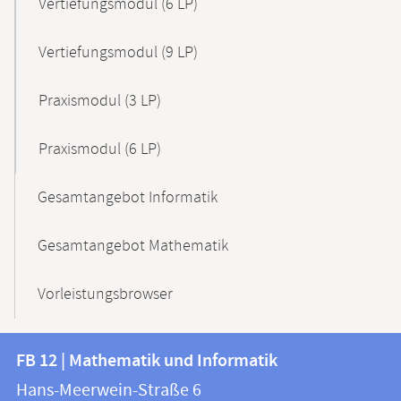
Vertiefungsmodul (6 LP)
Vertiefungsmodul (9 LP)
Praxismodul (3 LP)
Praxismodul (6 LP)
Gesamtangebot Informatik
Gesamtangebot Mathematik
Vorleistungsbrowser
Kontakt
Kontaktinformationen
FB 12 | Mathematik und Informatik
FB
und
Hans-Meerwein-Straße 6
12