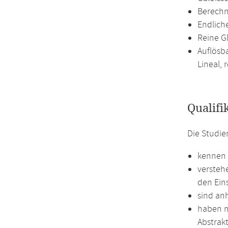
Berechn
Endlich
Reine G
Auflösba
Lineal, 
Qualifi
Die Studi
kennen 
versteh
den Ein
sind an
haben m
Abstrakt