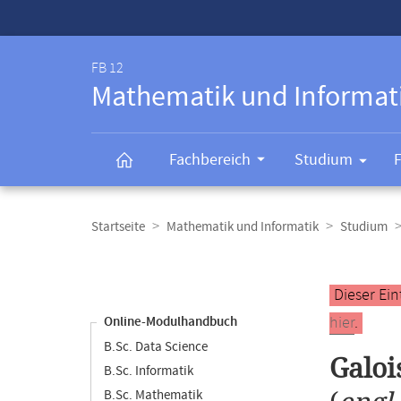
Service-
Navigation
FB 12
Mathematik und Informat
Fachbereich
Studium
Breadcrumb-
Navigation
Startseite
Mathematik und Informatik
Studium
Content-
Navigation
Hauptinhal
Dieser Ein
hier
.
Online-Modulhandbuch
B.Sc. Data Science
Galoi
B.Sc. Informatik
B.Sc. Mathematik