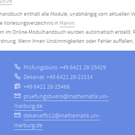
25/26
andbuch enthält alle Module, unabhängig vom aktuellen Ver
le Vorlesungsverzeichnis in
Marvin
.
n im Online-Modulhandbuch wurden automatisch erstellt. R
dnung. Wenn Ihnen Unstimmigkeiten oder Fehler auffallen, s
Prüfungsbüro: +49 6421 28-25429
Dekanat: +49 6421 28-21514
+49 6421 28-25466
pruefungsbuero@mathematik.uni-
marburg.de
dekanatfb12@mathematik.uni-
marburg.de