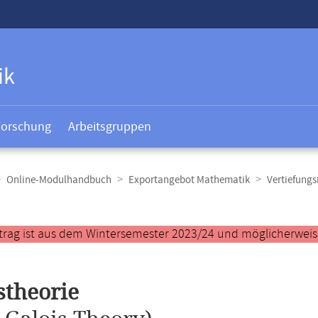
ik
Forschung
Arbeitsgruppen
Online-Modulhandbuch
Exportangebot Mathematik
Vertiefungs
t
trag ist aus dem Wintersemester 2023/24 und möglicherweise 
stheorie