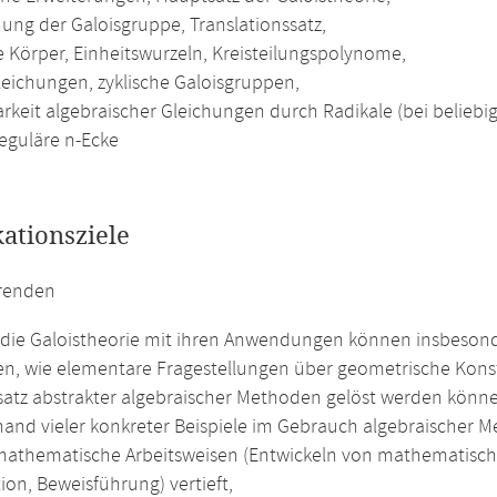
ung der Galoisgruppe, Translationssatz,
e Körper, Einheitswurzeln, Kreisteilungspolynome,
leichungen, zyklische Galoisgruppen,
rkeit algebraischer Gleichungen durch Radikale (bei beliebig
reguläre n-Ecke
kationsziele
erenden
die Galoistheorie mit ihren Anwendungen können insbesonde
en, wie elementare Fragestellungen über geometrische Kon
satz abstrakter algebraischer Methoden gelöst werden könn
hand vieler konkreter Beispiele im Gebrauch algebraischer Me
athematische Arbeitsweisen (Entwickeln von mathematische
ion, Beweisführung) vertieft,