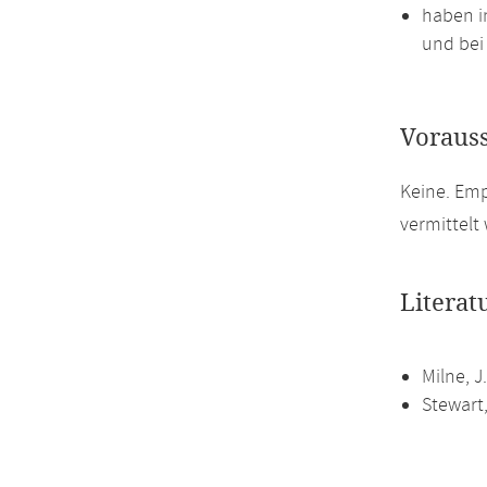
haben i
und bei 
Voraus
Keine. Em
vermittelt
Literat
Milne, J
Stewart,