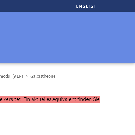
ENGLISH
modul (9 LP)
Galoistheorie
veraltet. Ein aktuelles Äquivalent finden Sie