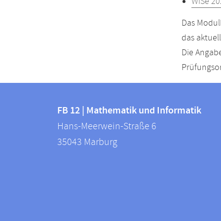
WiSe 20
Das Modulh
das aktuel
Die Angabe
Prüfungsor
Kontakt
Kontaktinformationen
und
FB 12 | Mathematik und Informatik
FB
Hans-Meerwein-Straße 6
Informationen
12
35043
Marburg
zur
|
Mathematik
Website
und
Informatik