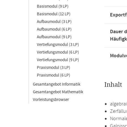
Basismodul (9 LP)
Basismodul (12 LP)
Exportf
Aufbaumodul (3 LP)
Aufbaumodul (6 LP)
Dauer d
Aufbaumodul (9 LP)
Häufigk
Vertiefungsmodul (3 LP)
Vertiefungsmodul (6 LP)
Modulve
Vertiefungsmodul (9 LP)
Praxismodul (3 LP)
Praxismodul (6 LP)
Inhalt
Gesamtangebot Informatik
Gesamtangebot Mathematik
Vorleistungsbrowser
algebra
Zerfällu
Normale
Galoiss