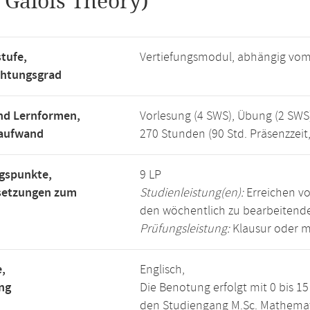
.
Galois Theory)
tufe,
Vertiefungsmodul, abhängig vo
chtungsgrad
nd Lernformen,
Vorlesung (4 SWS), Übung (2 SWS
saufwand
270 Stunden (90 Std. Präsenzzeit
gspunkte,
9 LP
setzungen zum
Studienleistung(en):
Erreichen vo
den wöchentlich zu bearbeiten
Prüfungsleistung:
Klausur oder m
,
Englisch,
ng
Die Benotung erfolgt mit 0 bis 
den Studiengang M.Sc. Mathemat