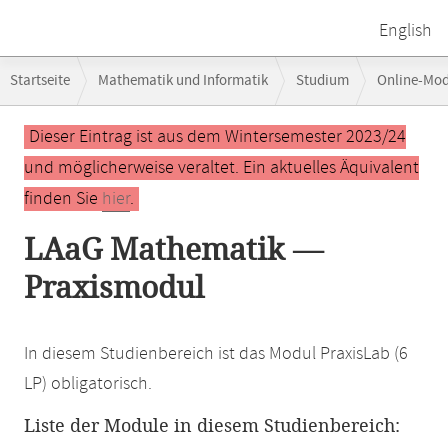
English
Breadcrumb-
Startseite
Mathematik und Informatik
Studium
Online-Mo
Navigation
Hauptinhalt
Dieser Eintrag ist aus dem Wintersemester 2023/24
und möglicherweise veraltet. Ein aktuelles Äquivalent
finden Sie
hier
.
LAaG Mathematik —
Praxismodul
In diesem Studienbereich ist das Modul PraxisLab (6
LP) obligatorisch.
Liste der Module in diesem Studienbereich: