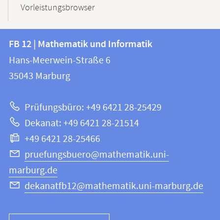
Vorleistungsbrowser
Kontakt
Kontaktinformationen
FB 12 | Mathematik und Informatik
FB
und
Hans-Meerwein-Straße 6
12
Informationen
35043
Marburg
|
zur
Mathematik
Prüfungsbüro: +49 6421 28-25429
und
Website
Dekanat: +49 6421 28-21514
Informatik
+49 6421 28-25466
pruefungsbuero@mathematik.uni-
marburg.de
dekanatfb12@mathematik.uni-marburg.de