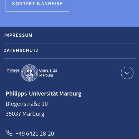
KONTAKT & ANREISE
IMPRESSUM
DATENSCHUTZ
Service-
Navigation
Kontaktinformationen
Philipps-Universität Marburg
Philipps-
Biegenstraße 10
Universität
35037
Marburg
Marburg
+49 6421 28-20