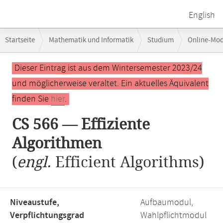
English
Breadcrumb-
Startseite
Mathematik und Informatik
Studium
Online-Mo
Navigation
Hauptinhalt
Dieser Eintrag ist aus dem Wintersemester 2023/24
und möglicherweise veraltet. Ein aktuelles Äquivalent
finden Sie
hier
.
CS 566 — Effiziente
Algorithmen
(
engl.
Efficient Algorithms)
Niveaustufe,
Aufbaumodul,
Verpflichtungsgrad
Wahlpflichtmodul