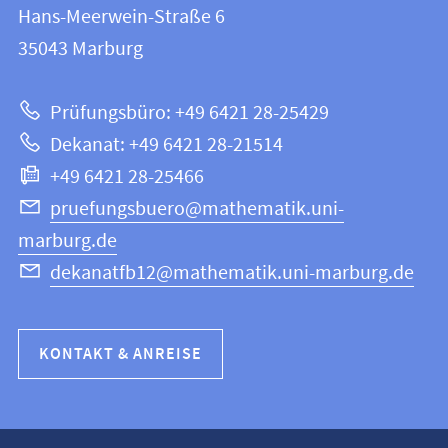
und
Hans-Meerwein-Straße 6
12
Informationen
35043
Marburg
|
zur
Mathematik
Prüfungsbüro: +49 6421 28-25429
und
Website
Dekanat: +49 6421 28-21514
Informatik
+49 6421 28-25466
pruefungsbuero@mathematik.uni-
marburg.de
dekanatfb12@mathematik.uni-marburg.de
KONTAKT & ANREISE