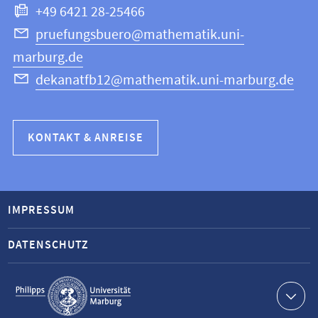
+49 6421 28-25466
pruefungsbuero@mathematik.uni-
marburg.de
dekanatfb12@mathematik.uni-marburg.de
KONTAKT & ANREISE
IMPRESSUM
DATENSCHUTZ
Service-
Navigation