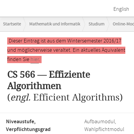
English
Breadcrumb-
Startseite
Mathematik und Informatik
Studium
Online-Mo
Navigation
Hauptinhalt
Dieser Eintrag ist aus dem Wintersemester 2016/17
und möglicherweise veraltet. Ein aktuelles Äquivalent
finden Sie
hier
.
CS 566 — Effiziente
Algorithmen
(
engl.
Efficient Algorithms)
Niveaustufe,
Aufbaumodul,
Verpflichtungsgrad
Wahlpflichtmodul