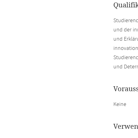
Qualifi
Studieren
und der in
und Erklä
innovatio
Studierend
und Determ
Voraus
Keine
Verwen