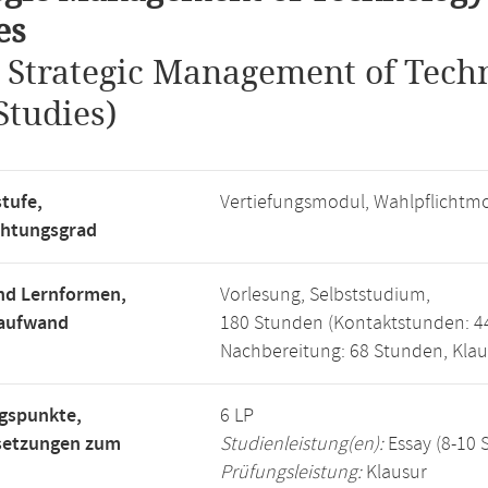
es
.
Strategic Management of Tech
Studies)
tufe,
Vertiefungsmodul, Wahlpflichtm
chtungsgrad
nd Lernformen,
Vorlesung, Selbststudium,
saufwand
180 Stunden (Kontaktstunden: 44
Nachbereitung: 68 Stunden, Klau
gspunkte,
6 LP
setzungen zum
Studienleistung(en):
Essay (8-10 
Prüfungsleistung:
Klausur