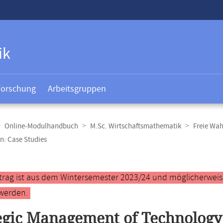
ik
Forschung
Arbeitsgruppen
Online-Modulhandbuch
M.Sc. Wirtschaftsmathematik
Freie Wah
n: Case Studies
t
ntrag ist aus dem Wintersemester 2023/24 und möglicherweise 
werden.
egic Management of Technology