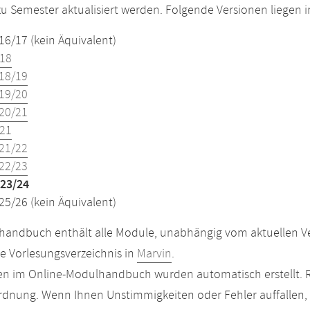
u Semester aktualisiert werden. Folgende Versionen liegen
16/17 (kein Äquivalent)
18
18/19
19/20
20/21
21
21/22
22/23
23/24
25/26 (kein Äquivalent)
andbuch enthält alle Module, unabhängig vom aktuellen Ver
le Vorlesungsverzeichnis in
Marvin
.
n im Online-Modulhandbuch wurden automatisch erstellt. R
dnung. Wenn Ihnen Unstimmigkeiten oder Fehler auffallen, s