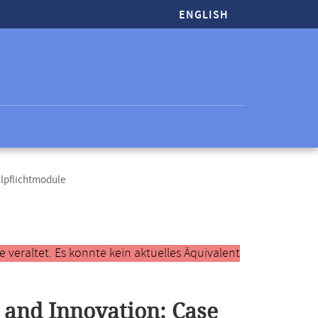
ENGLISH
lpflichtmodule
veraltet. Es konnte kein aktuelles Äquivalent
 and Innovation: Case