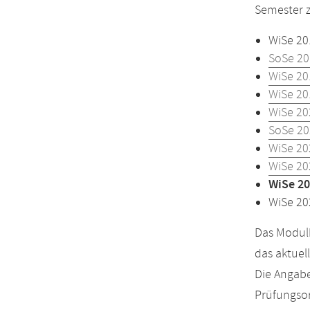
Semester z
WiSe 20
SoSe 20
WiSe 20
WiSe 20
WiSe 20
SoSe 20
WiSe 20
WiSe 20
WiSe 20
WiSe 20
Das Modulh
das aktuel
Die Angabe
Prüfungsor