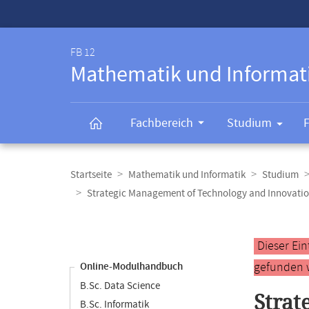
Service-
Navigation
FB 12
Mathematik und Informat
Fachbereich
Studium
Breadcrumb-
Navigation
Startseite
Mathematik und Informatik
Studium
Strategic Management of Technology and Innovatio
Content-
Navigation
Hauptinhal
Dieser Ei
gefunden 
Online-Modulhandbuch
B.Sc. Data Science
Strat
B.Sc. Informatik