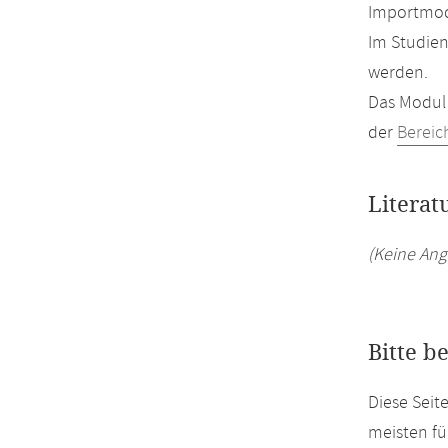
Importmodu
Im Studien
werden.
Das Modul 
der
Bereic
Literat
(Keine Ang
Bitte b
Diese Seit
meisten fü