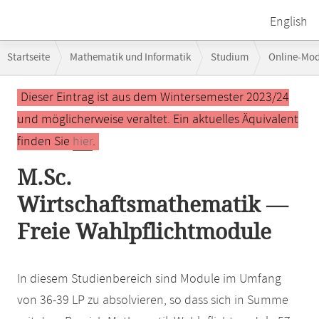
English
Breadcrumb-
Startseite
Mathematik und Informatik
Studium
Online-Mo
Navigation
Hauptinhalt
Dieser Eintrag ist aus dem Wintersemester 2023/24
und möglicherweise veraltet. Ein aktuelles Äquivalent
finden Sie
hier
.
M.Sc.
Wirtschaftsmathematik —
Freie Wahlpflichtmodule
In diesem Studienbereich sind Module im Umfang
von 36-39 LP zu absolvieren, so dass sich in Summe