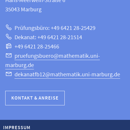
Hans-Meerwein-Straße 6
12
Informationen
35043
Marburg
|
zur
Mathematik
Prüfungsbüro: +49 6421 28-25429
und
Website
Dekanat: +49 6421 28-21514
Informatik
+49 6421 28-25466
pruefungsbuero@mathematik.uni-
marburg.de
dekanatfb12@mathematik.uni-marburg.de
KONTAKT & ANREISE
IMPRESSUM