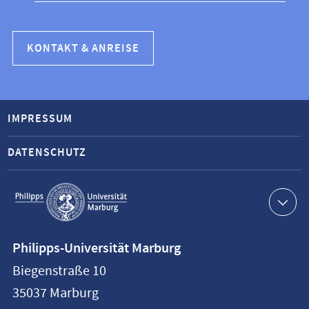
KONTAKT & ANREISE
IMPRESSUM
DATENSCHUTZ
Service-
Navigation
Kontaktinformationen
Philipps-Universität Marburg
Philipps-
Biegenstraße 10
Universität
35037
Marburg
Marburg