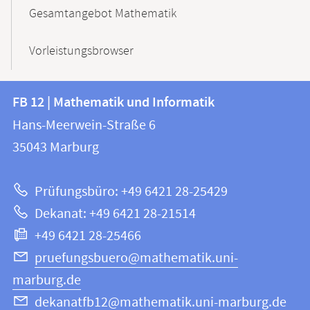
Gesamtangebot Mathematik
Vorleistungsbrowser
Kontakt
Kontaktinformationen
FB 12 | Mathematik und Informatik
FB
und
Hans-Meerwein-Straße 6
12
Informationen
35043
Marburg
|
zur
Mathematik
Prüfungsbüro: +49 6421 28-25429
und
Website
Dekanat: +49 6421 28-21514
Informatik
+49 6421 28-25466
pruefungsbuero@mathematik.uni-
marburg.de
dekanatfb12@mathematik.uni-marburg.de