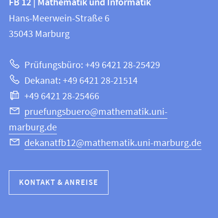
FB 12 | Mathematik und Informatik
FB
und
Hans-Meerwein-Straße 6
12
Informationen
35043
Marburg
|
zur
Mathematik
Prüfungsbüro: +49 6421 28-25429
und
Website
Dekanat: +49 6421 28-21514
Informatik
+49 6421 28-25466
pruefungsbuero@mathematik.uni-
marburg.de
dekanatfb12@mathematik.uni-marburg.de
KONTAKT & ANREISE