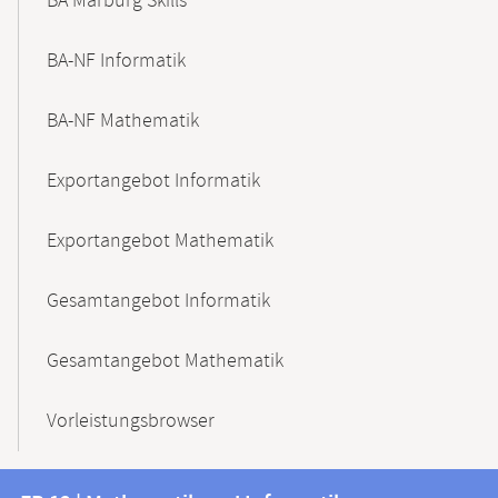
BA Marburg Skills
BA-NF Informatik
BA-NF Mathematik
Exportangebot Informatik
Exportangebot Mathematik
Gesamtangebot Informatik
Gesamtangebot Mathematik
Vorleistungsbrowser
Kontakt
Kontaktinformationen