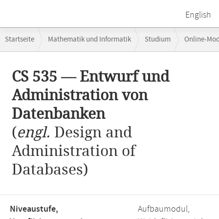
English
Breadcrumb-
Startseite
Mathematik und Informatik
Studium
Online-Mo
Navigation
CS 535 — Entwurf und Administration von Datenbanken
Hauptinhalt
CS 535 — Entwurf und
Administration von
Datenbanken
(
engl.
Design and
Administration of
Databases)
Niveaustufe,
Aufbaumodul,