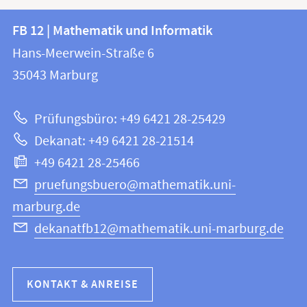
Kontakt
Kontaktinformationen
FB 12 | Mathematik und Informatik
FB
und
Hans-Meerwein-Straße 6
12
Informationen
35043
Marburg
|
zur
Mathematik
Prüfungsbüro: +49 6421 28-25429
und
Website
Dekanat: +49 6421 28-21514
Informatik
+49 6421 28-25466
pruefungsbuero@mathematik.uni-
marburg.de
dekanatfb12@mathematik.uni-marburg.de
KONTAKT & ANREISE