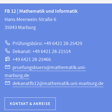
Kontakt
Kontaktinformationen
FB 12 | Mathematik und Informatik
FB
und
Hans-Meerwein-Straße 6
12
Informationen
35043
Marburg
|
zur
Mathematik
Prüfungsbüro: +49 6421 28-25429
und
Website
Dekanat: +49 6421 28-21514
Informatik
+49 6421 28-25466
pruefungsbuero@mathematik.uni-
marburg.de
dekanatfb12@mathematik.uni-marburg.de
KONTAKT & ANREISE