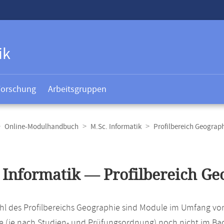
ik
Forschung
Arbeitsgruppen
Online-Modulhandbuch
M.Sc. Informatik
Profilbereich Geograp
t
 Informatik — Profilbereich Ge
hl des Profilbereichs Geographie sind Module im Umfang vo
 (je nach Studien- und Prüfungsordnung) noch nicht im Ba