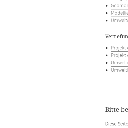
Geomorp
Modelli
Umwelts
Vertiefu
Projekt 
Projekt 
Umwelti
Umwelti
Bitte b
Diese Seit