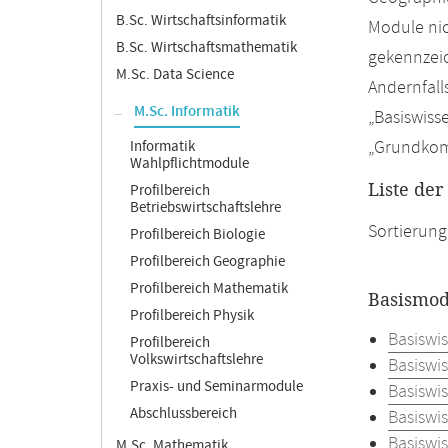
B.Sc. Wirtschaftsinformatik
Module nic
B.Sc. Wirtschaftsmathematik
gekennzeic
M.Sc. Data Science
Andernfall
M.Sc. Informatik
„Basiswiss
„Grundkomp
Informatik
Wahlpflichtmodule
Liste de
Profilbereich
Betriebswirtschaftslehre
Sortierung
Profilbereich Biologie
Profilbereich Geographie
Profilbereich Mathematik
Basismod
Profilbereich Physik
Basiswi
Profilbereich
Volkswirtschaftslehre
Basiswis
Praxis- und Seminarmodule
Basiswi
Abschlussbereich
Basiswi
Basiswi
M.Sc. Mathematik