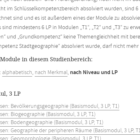
ht im Schlüsselkompetenzbereich absolviert wurden, sind 6 
hnet sind und es ist außerdem eines der Module zu absolvie
s sind mindestens 6 LP in Modulen „T1“, „T2“ und „T3“ zu er
en“ und „Grundkompetenz“ keine Themengleichheit mit berei
etenz Stadtgeographie“ absolviert wurde, darf nicht mehr 
r Module in diesem Studienbereich:
:
alphabetisch
,
nach Merkmal
,
nach Niveau und LP
ul, 3 LP
ssen: Bevölkerungsgeographie (Basismodul, 3 LP, T1)
sen: Biogeographie (Basismodul, 3 LP, T1)
ssen: Bodengeographie (Basismodul, 3 LP, T1)
ssen: Geographie der peripheren Räume (Basismodul, 3 LP, T
ssen: Geomorphologie (Basismodul, 3 LP, T1)