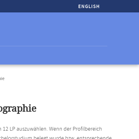
ENGLISH
hie
ographie
n 12 LP auszuwählen. Wenn der Profilbereich
chelorstudium belegt wurde bzw. entsprechende