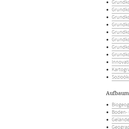
Grundko
Grundko
Grundko
Grundko
Grundko
Grundko
Grundko
Grundko
Innovat
Kartogr
Sozioök
Aufbaumo
Biogeog
Boden- 
Gelände
Geograp