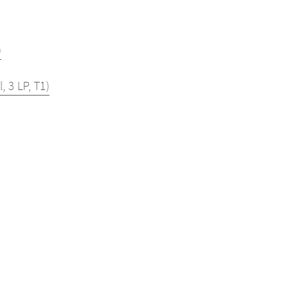
)
 3 LP, T1)