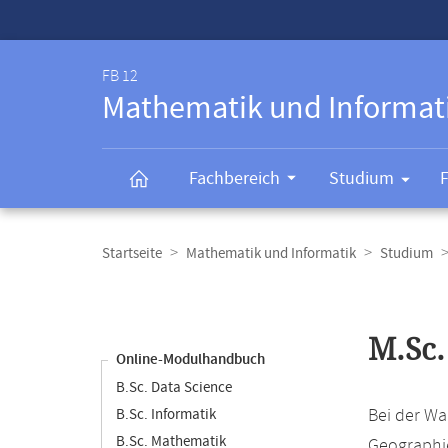
Service-
Navigation
FB 12
Mathematik und Informat
Fachbereich
Studium
Breadcrumb-
Navigation
Startseite
Mathematik und Informatik
Studium
Content-
Navigation
Hauptinhal
M.Sc.
Online-Modulhandbuch
B.Sc. Data Science
Bei der Wa
B.Sc. Informatik
B.Sc. Mathematik
Geographie