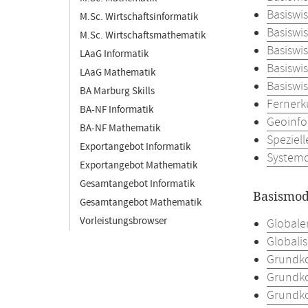
Basiswi
M.Sc. Wirtschaftsinformatik
Basiswi
M.Sc. Wirtschaftsmathematik
Basiswi
LAaG Informatik
Basiswis
LAaG Mathematik
Basiswis
BA Marburg Skills
Fernerk
BA-NF Informatik
Geoinfo
BA-NF Mathematik
Speziell
Exportangebot Informatik
Systemd
Exportangebot Mathematik
Gesamtangebot Informatik
Basismod
Gesamtangebot Mathematik
Vorleistungsbrowser
Globale
Globali
Grundko
Grundko
Grundko