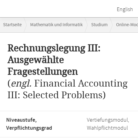
English
Breadcrumb-
Startseite
Mathematik und Informatik
Studium
Online-Mo
Navigation
Rechnungslegung III: Ausgewählte Fragestellungen
Hauptinhalt
Rechnungslegung III:
Ausgewählte
Fragestellungen
(
engl.
Financial Accounting
III: Selected Problems)
Niveaustufe,
Vertiefungsmodul,
Verpflichtungsgrad
Wahlpflichtmodul