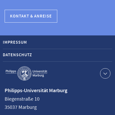
KONTAKT & ANREISE
IMPRESSUM
DATENSCHUTZ
Service-
Navigation
Kontaktinformationen
Philipps-Universität Marburg
Philipps-
Biegenstraße 10
Universität
35037
Marburg
Marburg